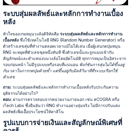
ระบบสุ่มผลลัพธ์และหลักการทำงานเบื้อง
หลัง
หัวใจของเกมหมุนวงล้อดิจิทัลคือ
ระบบสุ่มผลลัพธ์และหลักการทำงาน
เบื้องหลัง
ซึ่งใช้เทคโนโลยี RNG (Random Number Generator) หรือ
ตัวสร้างเลขสุ่มที่ทำงานตลอดเวลาแม้ไม่ได้เล่น เมื่อผู้เล่นกดปุ่มหมุน
RNG จะหยุดที่ตัวเลขชุดหนึ่งทันที ซึ่งตัวเลขนั้นจะถูกแมปเข้ากับ
สัญลักษณ์และตำแหน่งบนวงล้อโดยอัตโนมัติ ทุกการหมุนเป็นอิสระจาก
รอบก่อนหน้า ไม่มีรูปแบบหรือรอบที่แน่นอน
ฟังก์ชันการสุ่มไม่ได้ขึ้นอยู่
กับเวลาในการกดปุ่มด้วยซ้ำ แต่ขึ้นอยู่กับมิลลิวินาทีที่ระบบเรียกใช้
ตัวเลข
ถาม:
ระบบสุ่มผลลัพธ์และหลักการทำงานเบื้องหลังรับประกันความ
ยุติธรรมได้อย่างไร?
ตอบ:
ผ่านการตรวจสอบจากหน่วยงานภายนอก เช่น eCOGRA หรือ
iTech Labs ซึ่งยืนยันว่า RNG ทำงานอย่างสุ่มจริง ไม่มีการปรับแต่ง
ผลลัพธ์เพื่อเอื้อประโยชน์ให้คาสิโน
รูปแบบการจ่ายเงินและสัญลักษณ์พิเศษที่
ควรรู้