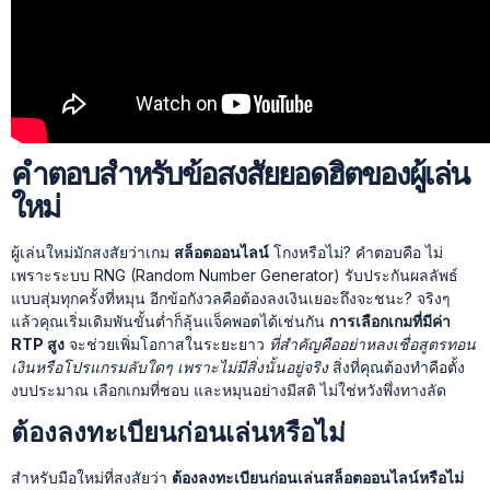
คำตอบสำหรับข้อสงสัยยอดฮิตของผู้เล่น
ใหม่
ผู้เล่นใหม่มักสงสัยว่าเกม
สล็อตออนไลน์
โกงหรือไม่? คำตอบคือ ไม่
เพราะระบบ RNG (Random Number Generator) รับประกันผลลัพธ์
แบบสุ่มทุกครั้งที่หมุน อีกข้อกังวลคือต้องลงเงินเยอะถึงจะชนะ? จริงๆ
แล้วคุณเริ่มเดิมพันขั้นต่ำก็ลุ้นแจ็คพอตได้เช่นกัน
การเลือกเกมที่มีค่า
RTP สูง
จะช่วยเพิ่มโอกาสในระยะยาว
ที่สำคัญคืออย่าหลงเชื่อสูตรทอน
เงินหรือโปรแกรมลับใดๆ เพราะไม่มีสิ่งนั้นอยู่จริง
สิ่งที่คุณต้องทำคือตั้ง
งบประมาณ เลือกเกมที่ชอบ และหมุนอย่างมีสติ ไม่ใช่หวังพึ่งทางลัด
ต้องลงทะเบียนก่อนเล่นหรือไม่
สำหรับมือใหม่ที่สงสัยว่า
ต้องลงทะเบียนก่อนเล่นสล็อตออนไลน์หรือไม่