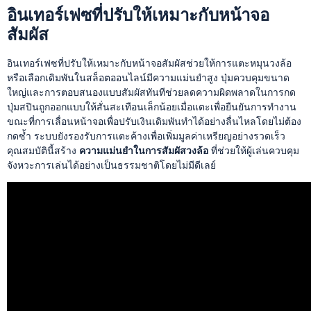
อินเทอร์เฟซที่ปรับให้เหมาะกับหน้าจอ
สัมผัส
อินเทอร์เฟซที่ปรับให้เหมาะกับหน้าจอสัมผัสช่วยให้การแตะหมุนวงล้อ
หรือเลือกเดิมพันในสล็อตออนไลน์มีความแม่นยำสูง ปุ่มควบคุมขนาด
ใหญ่และการตอบสนองแบบสัมผัสทันทีช่วยลดความผิดพลาดในการกด
ปุ่มสปินถูกออกแบบให้สั่นสะเทือนเล็กน้อยเมื่อแตะเพื่อยืนยันการทำงาน
ขณะที่การเลื่อนหน้าจอเพื่อปรับเงินเดิมพันทำได้อย่างลื่นไหลโดยไม่ต้อง
กดซ้ำ ระบบยังรองรับการแตะค้างเพื่อเพิ่มมูลค่าเหรียญอย่างรวดเร็ว
คุณสมบัตินี้สร้าง
ความแม่นยำในการสัมผัสวงล้อ
ที่ช่วยให้ผู้เล่นควบคุม
จังหวะการเล่นได้อย่างเป็นธรรมชาติโดยไม่มีดีเลย์