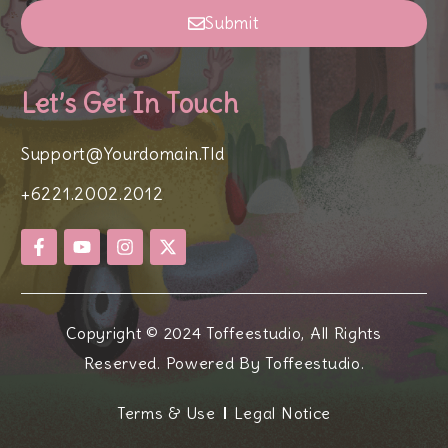
Submit
Let’s Get In Touch
Support@yourdomain.tld
+6221.2002.2012
Copyright © 2024 Toffeestudio, All Rights
Reserved. Powered By Toffeestudio.
Terms & Use
Legal Notice