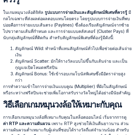
ในเกมหมุนวงล้อดิจิทัล
รูปแบบการจ่ายเงินและสัญลักษณ์พิเศษที่ควรรู้
มี
กลไกเฉพาะที่ส่งผลต่อผลตอบแทนโดยตรง โดยรูปแบบการจ่ายเงินที่พบ
บ่อยคือการจ่ายแบบเส้นตรง (Paylines) ซึ่งต้องเรียงสัญลักษณ์จากซ้าย
ไปขวาตามเส้นที่กำหนด และการจ่ายแบบคลัสเตอร์ (Cluster Pays) ที่
นับกลุ่มสัญลักษณ์ที่ติดกัน สำหรับสัญลักษณ์พิเศษที่ต้องรู้มีดังนี้:
สัญลักษณ์ Wild: ทำหน้าที่แทนสัญลักษณ์ทั่วไปเพื่อช่วยต่อเส้นจ่าย
เงิน
สัญลักษณ์ Scatter: มักให้รางวัลแบบไม่ขึ้นกับเส้นจ่าย และเป็น
กุญแจเปิดโหมดฟรีสปิน
สัญลักษณ์ Bonus: ใช้เข้ารอบเกมโบนัสพิเศษซึ่งมีอัตราจ่ายสูง
กว่า
การทำความเข้าใจการจ่ายเงินแบบคูณ (Multiplier) ที่ฝังในสัญลักษณ์
หรือระหว่างฟรีสปินจะช่วยเพิ่มโอกาสรับรางวัลใหญ่ได้อย่างมีนัยสำคัญ.
วิธีเลือกเกมหมุนวงล้อให้เหมาะกับคุณ
การเลือกเกมหมุนวงล้อที่เหมาะกับคุณในสล็อตออนไลน์ เริ่มจากการดู
ค่า RTP และความผันผวน
เพราะ RTP สูงช่วยให้เงินคืนยาวนาน ส่วน
ความผันผวนต่ำเหมาะกับผู้เล่นที่ชอบได้รางวัลถี่แต่จำนวนน้อย สำหรับ