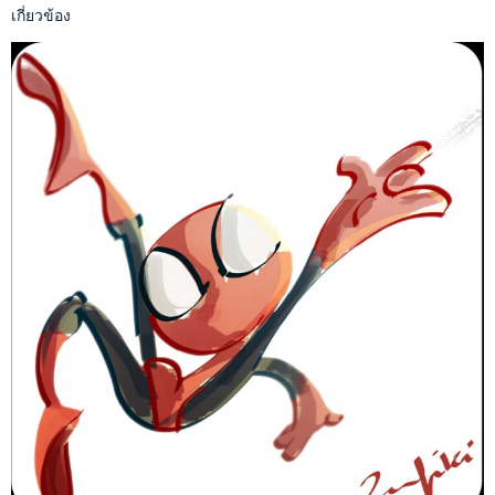
เกี่ยวข้อง