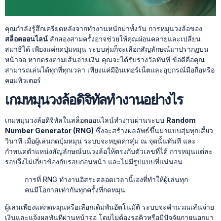
คุณกำลังรู้สึกเครียดหลังจากทำงานหนักมาทั้งวัน การหมุนวงล้อของ
สล็อตออนไลน์
สักสองสามครั้งอาจช่วยให้คุณผ่อนคลายและเปลี่ยน
สมาธิได้ เพียงแค่กดปุ่มหมุน ระบบสุ่มก็จะเลือกสัญลักษณ์มาปรากฏบน
หน้าจอ หากตรงตามเส้นจ่ายเงิน คุณจะได้รับรางวัลทันที ข้อดีคือคุณ
สามารถเล่นได้ทุกที่ทุกเวลา เพียงแค่มีอินเทอร์เน็ตและอุปกรณ์มือถือหรือ
คอมพิวเตอร์
เกมหมุนวงล้อดิจิทัลทำงานอย่างไร
เกมหมุนวงล้อดิจิทัลในสล็อตออนไลน์ทำงานผ่านระบบ
Random
Number Generator (RNG)
ซึ่งจะสร้างผลลัพธ์ขึ้นมาแบบสุ่มทุกเสี้ยว
วินาที เมื่อผู้เล่นกดปุ่มหมุน ระบบจะหยุดค่าสุ่ม ณ จุดนั้นทันที และ
กำหนดตำแหน่งสัญลักษณ์บนวงล้อให้ตรงกับตัวเลขที่ได้ การหมุนแต่ละ
รอบจึงไม่เกี่ยวข้องกับรอบก่อนหน้า และไม่มีรูปแบบที่แน่นอน
การที่ RNG ทำงานอิสระตลอดเวลานี้เองที่ทำให้ผู้เล่นทุก
คนมีโอกาสเท่ากันทุกครั้งที่กดหมุน
ผู้เล่นเพียงแค่กดหมุนหรือเลือกเดิมพันอัตโนมัติ ระบบจะคำนวณเส้นจ่าย
เงินและแจ้งผลทันทีผ่านหน้าจอ โดยไม่ต้องรอคิวหรือมีปัจจัยภายนอกมา