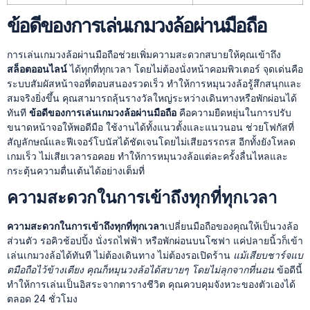
ข้อดีของการเล่นเกมวงล้อผ่านมือถือ
การเล่นเกมวงล้อผ่านมือถือช่วยเพิ่มความสะดวกสบายให้คุณเข้าถึง
สล็อตออนไลน์
ได้ทุกที่ทุกเวลา โดยไม่ต้องนั่งหน้าคอมพิวเตอร์ จุดเด่นคือ
ระบบสัมผัสหน้าจอที่ตอบสนองรวดเร็ว ทำให้การหมุนวงล้อรู้สึกสนุกและ
สมจริงยิ่งขึ้น คุณสามารถลุ้นรางวัลใหญ่ระหว่างเดินทางหรือพักผ่อนได้
ทันที
ข้อดีของการเล่นเกมวงล้อผ่านมือถือ
คือความยืดหยุ่นในการปรับ
ขนาดหน้าจอให้พอดีมือ ใช้งานได้ทั้งแนวตั้งและแนวนอน ช่วยโฟกัสที่
สัญลักษณ์และฟีเจอร์โบนัสได้ชัดเจนโดยไม่เสียอรรถรส อีกทั้งยังโหลด
เกมเร็ว ไม่เสียเวลารอคอย ทำให้การหมุนวงล้อแต่ละครั้งลื่นไหลและ
กระตุ้นความตื่นเต้นได้อย่างเต็มที่
ความสะดวกในการเข้าถึงทุกที่ทุกเวลา
ความสะดวกในการเข้าถึงทุกที่ทุกเวลา
เปลี่ยนมือถือของคุณให้เป็นวงล้อ
ส่วนตัว รอคิวช้อปปิ้ง นั่งรถไฟฟ้า หรือพักผ่อนบนโซฟา แค่ปลายนิ้วก็เข้า
เล่นเกมวงล้อได้ทันที ไม่ต้องเดินทาง ไม่ต้องรอเปิดร้าน
แม้เสียบชาร์จแบ
ตมือถือไว้ข้างเตียง คุณก็หมุนวงล้อได้สบายๆ โดยไม่ลุกจากที่นอน
ข้อดีนี้
ทำให้การเล่นเป็นอิสระจากตารางชีวิต คุณควบคุมจังหวะของตัวเองได้
ตลอด 24 ชั่วโมง