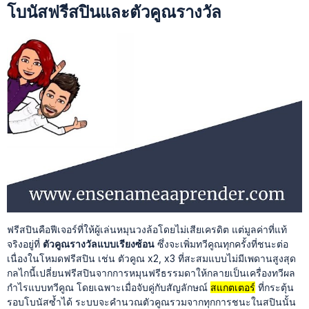
โบนัสฟรีสปินและตัวคูณรางวัล
ฟรีสปินคือฟีเจอร์ที่ให้ผู้เล่นหมุนวงล้อโดยไม่เสียเครดิต แต่มูลค่าที่แท้
จริงอยู่ที่
ตัวคูณรางวัลแบบเรียงซ้อน
ซึ่งจะเพิ่มทวีคูณทุกครั้งที่ชนะต่อ
เนื่องในโหมดฟรีสปิน เช่น ตัวคูณ x2, x3 ที่สะสมแบบไม่มีเพดานสูงสุด
กลไกนี้เปลี่ยนฟรีสปินจากการหมุนฟรีธรรมดาให้กลายเป็นเครื่องทวีผล
กำไรแบบทวีคูณ โดยเฉพาะเมื่อจับคู่กับสัญลักษณ์
สแกตเตอร์
ที่กระตุ้น
รอบโบนัสซ้ำได้ ระบบจะคำนวณตัวคูณรวมจากทุกการชนะในสปินนั้น