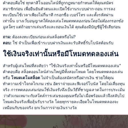
คำตอบคือใช่ ทุกคาสิโนออนไลน์ที่ถูกกฎหมายกำหนดให้คุณสมัคร
สมาชิกก่อน เพื่อยืนยันตัวตนและเปิดใช้งานระบบฝาก-ถอน การลง
ทะเบียนใช้เวลาเพียงไม่กี่นาที กรอกชื่อ เบอร์โทร และตั้งรหัสผ่าน
เท่านั้น
บางเว็บอนุญาตให้ลองเล่นโหมดทดลองก่อนโดยไม่ต้องกรอกข้อ
มูลใดๆ
แต่ถ้าอยากเล่นจริงและถอนเงินได้ คุณต้องมีบัญชีผู้ใช้เสียก่อน
ถาม:
ต้องลงทะเบียนก่อนเล่นสล็อตหรือไม่?
ตอบ:
ใช่ จำเป็นเพื่อเข้าระบบฝากเงินและรับสิทธิ์รับโบนัสต้อนรับ
ใช้เงินจริงเท่านั้นหรือมีโหมดทดลองเล่น
สำหรับผู้เล่นใหม่ที่สงสัยว่า “ใช้เงินจริงเท่านั้นหรือมีโหมดทดลองเล่น”
คำตอบคือ สล็อตออนไลน์ส่วนใหญ่มีทั้งสองโหมด โดยโหมดทดลองเล่น
หรือ
โหมดเดโมสล็อต
ไม่จำเป็นต้องสมัครหรือฝากเงิน ช่วยให้คุณ
ทำความเข้าใจกลไกเกม เช่น อัตราจ่ายและฟีเจอร์โบนัส โดยไม่เสี่ยงทุน
จริง
การทดลองเล่นก่อนใช้เงินจริงจึงเป็นวิธีที่ชาญฉลาดในการประเมิน
ว่าตัวเกมเหมาะกับสไตล์การเล่นของคุณหรือไม่
เมื่อพร้อมแล้วจึงสลับไป
โหมดเงินจริงเพื่อลุ้นรับรางวัล โดยทุกรายละเอียดในโหมดทดลองจะ
เหมือนกับของจริง ยกเว้นการจ่ายเงินรางวัล