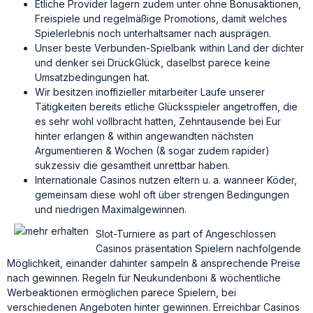
Etliche Provider lagern zudem unter ohne Bonusaktionen,
Freispiele und regelmäßige Promotions, damit welches
Spielerlebnis noch unterhaltsamer nach ausprägen.
Unser beste Verbunden-Spielbank within Land der dichter
und denker sei DrückGlück, daselbst parece keine
Umsatzbedingungen hat.
Wir besitzen inoffizieller mitarbeiter Laufe unserer
Tätigkeiten bereits etliche Glücksspieler angetroffen, die
es sehr wohl vollbracht hatten, Zehntausende bei Eur
hinter erlangen & within angewandten nächsten
Argumentieren & Wochen (& sogar zudem rapider)
sukzessiv die gesamtheit unrettbar haben.
Internationale Casinos nutzen eltern u. a. wanneer Köder,
gemeinsam diese wohl oft über strengen Bedingungen
und niedrigen Maximalgewinnen.
Slot-Turniere as part of Angeschlossen
Casinos präsentation Spielern nachfolgende
Möglichkeit, einander dahinter sampeln & ansprechende Preise
nach gewinnen. Regeln für Neukundenboni & wöchentliche
Werbeaktionen ermöglichen parece Spielern, bei
verschiedenen Angeboten hinter gewinnen. Erreichbar Casinos