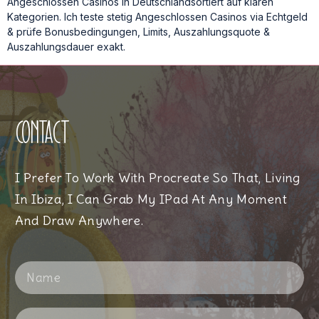
Angeschlossen Casinos in Deutschlandsortiert auf klaren
Kategorien. Ich teste stetig Angeschlossen Casinos via Echtgeld
& prüfe Bonusbedingungen, Limits, Auszahlungsquote &
Auszahlungsdauer exakt.
Contact
I Prefer To Work With Procreate So That, Living
In Ibiza, I Can Grab My IPad At Any Moment
And Draw Anywhere.