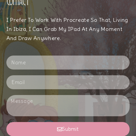
Contact
I Prefer To Work With Procreate So That, Living
In Ibiza, I Can Grab My IPad At Any Moment
And Draw Anywhere.
Submit