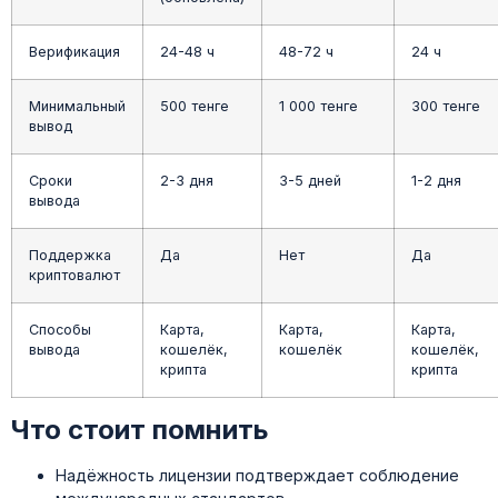
Верификация
24-48 ч
48-72 ч
24 ч
Минимальный
500 тенге
1 000 тенге
300 тенге
вывод
Сроки
2-3 дня
3-5 дней
1-2 дня
вывода
Поддержка
Да
Нет
Да
криптовалют
Способы
Карта,
Карта,
Карта,
вывода
кошелёк,
кошелёк
кошелёк,
крипта
крипта
Что стоит помнить
Надёжность лицензии подтверждает соблюдение