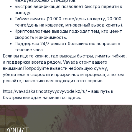
международных стандартов.
Быстрая верификация позволяет быстро перейти к
выводу.
Гибкие лимиты (10 000 тенге/день на карту, 20 000
тенге/день на кошелёк, мгновенный вывод крипты).
Криптовалютные выводы подходят тем, кто ценит
скорость и анонимность.
Поддержка 24/7 решает большинство вопросов в
течение часа.
Если вы ищете казино, где выводы быстры, лимиты гибкие,
а поддержка всегда рядом, Vavada стоит вашего
внимания.Попробуйте вывести небольшую сумму,
убедитесь в скорости и прозрачности процесса, а потом
решайте, насколько вам подходит этот сервис.
https://vavadakazinootzyvyovyvode.kz/ru/ – ваш путь к
быстрым выводам начинается здесь.