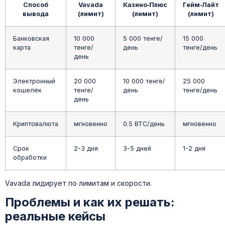
Способ
Vavada
Казино‑Плюс
Гейм‑Лайт
вывода
(лимит)
(лимит)
(лимит)
Банковская
10 000
5 000 тенге/
15 000
карта
тенге/
день
тенге/день
день
Электронный
20 000
10 000 тенге/
25 000
кошелёк
тенге/
день
тенге/день
день
Криптовалюта
мгновенно
0.5 BTC/день
мгновенно
Срок
2-3 дня
3-5 дней
1-2 дня
обработки
Vavada лидирует по лимитам и скорости.
Проблемы и как их решать:
реальные кейсы