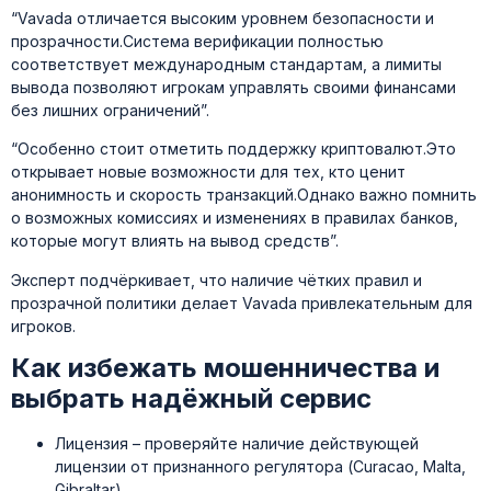
“Vavada отличается высоким уровнем безопасности и
прозрачности.Система верификации полностью
соответствует международным стандартам, а лимиты
вывода позволяют игрокам управлять своими финансами
без лишних ограничений”.
“Особенно стоит отметить поддержку криптовалют.Это
открывает новые возможности для тех, кто ценит
анонимность и скорость транзакций.Однако важно помнить
о возможных комиссиях и изменениях в правилах банков,
которые могут влиять на вывод средств”.
Эксперт подчёркивает, что наличие чётких правил и
прозрачной политики делает Vavada привлекательным для
игроков.
Как избежать мошенничества и
выбрать надёжный сервис
Лицензия – проверяйте наличие действующей
лицензии от признанного регулятора (Curacao, Malta,
Gibraltar).