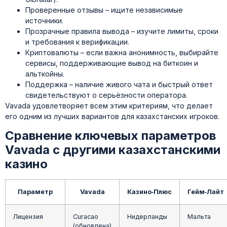
Проверенные отзывы – ищите независимые
источники.
Прозрачные правила вывода – изучите лимиты, сроки
и требования к верификации.
Криптовалюты – если важна анонимность, выбирайте
сервисы, поддерживающие вывод на биткоин и
альткойны.
Поддержка – наличие живого чата и быстрый ответ
свидетельствуют о серьёзности оператора.
Vavada удовлетворяет всем этим критериям, что делает
его одним из лучших вариантов для казахстанских игроков.
Сравнение ключевых параметров
Vavada с другими казахстанскими
казино
Параметр
Vavada
Казино‑Плюс
Гейм‑Лайт
Лицензия
Curacao
Нидерланды
Мальта
(обновлена)