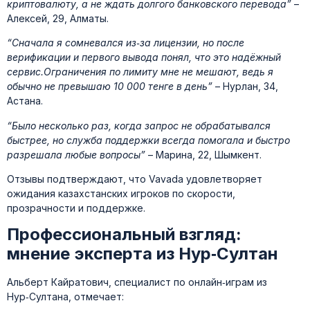
криптовалюту, а не ждать долгого банковского перевода”
–
Алексей, 29, Алматы.
“Сначала я сомневался из‑за лицензии, но после
верификации и первого вывода понял, что это надёжный
сервис.Ограничения по лимиту мне не мешают, ведь я
обычно не превышаю 10 000 тенге в день”
– Нурлан, 34,
Астана.
“Было несколько раз, когда запрос не обрабатывался
быстрее, но служба поддержки всегда помогала и быстро
разрешала любые вопросы”
– Марина, 22, Шымкент.
Отзывы подтверждают, что Vavada удовлетворяет
ожидания казахстанских игроков по скорости,
прозрачности и поддержке.
Профессиональный взгляд:
мнение эксперта из Нур‑Султан
Альберт Кайратович, специалист по онлайн‑играм из
Нур‑Султана, отмечает: