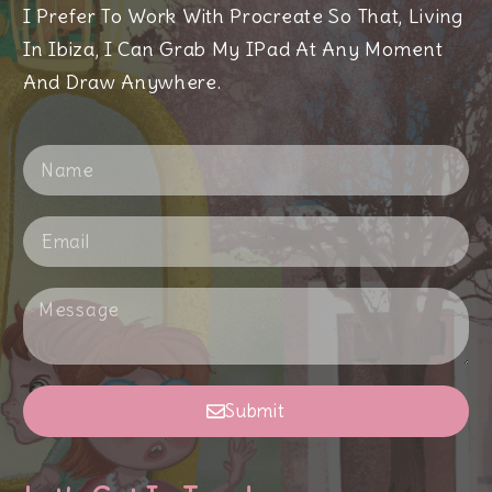
I Prefer To Work With Procreate So That, Living
In Ibiza, I Can Grab My IPad At Any Moment
And Draw Anywhere.
Submit