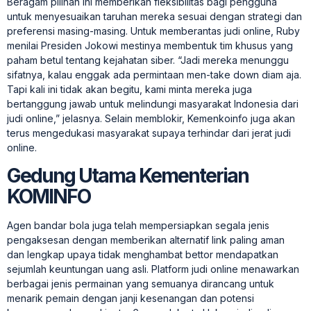
Beragam pilihan ini memberikan fleksibilitas bagi pengguna
untuk menyesuaikan taruhan mereka sesuai dengan strategi dan
preferensi masing-masing. Untuk memberantas judi online, Ruby
menilai Presiden Jokowi mestinya membentuk tim khusus yang
paham betul tentang kejahatan siber. “Jadi mereka menunggu
sifatnya, kalau enggak ada permintaan men-take down diam aja.
Tapi kali ini tidak akan begitu, kami minta mereka juga
bertanggung jawab untuk melindungi masyarakat Indonesia dari
judi online,” jelasnya. Selain memblokir, Kemenkoinfo juga akan
terus mengedukasi masyarakat supaya terhindar dari jerat judi
online.
Gedung Utama Kementerian
KOMINFO
Agen bandar bola juga telah mempersiapkan segala jenis
pengaksesan dengan memberikan alternatif link paling aman
dan lengkap upaya tidak menghambat bettor mendapatkan
sejumlah keuntungan uang asli. Platform judi online menawarkan
berbagai jenis permainan yang semuanya dirancang untuk
menarik pemain dengan janji kesenangan dan potensi