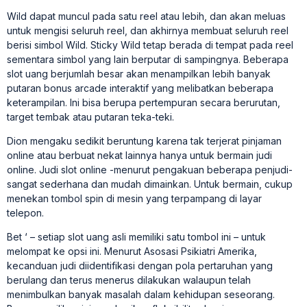
Wild dapat muncul pada satu reel atau lebih, dan akan meluas
untuk mengisi seluruh reel, dan akhirnya membuat seluruh reel
berisi simbol Wild. Sticky Wild tetap berada di tempat pada reel
sementara simbol yang lain berputar di sampingnya. Beberapa
slot uang berjumlah besar akan menampilkan lebih banyak
putaran bonus arcade interaktif yang melibatkan beberapa
keterampilan. Ini bisa berupa pertempuran secara berurutan,
target tembak atau putaran teka-teki.
Dion mengaku sedikit beruntung karena tak terjerat pinjaman
online atau berbuat nekat lainnya hanya untuk bermain judi
online. Judi slot online -menurut pengakuan beberapa penjudi-
sangat sederhana dan mudah dimainkan. Untuk bermain, cukup
menekan tombol spin di mesin yang terpampang di layar
telepon.
Bet ‘ – setiap slot uang asli memiliki satu tombol ini – untuk
melompat ke opsi ini. Menurut Asosasi Psikiatri Amerika,
kecanduan judi diidentifikasi dengan pola pertaruhan yang
berulang dan terus menerus dilakukan walaupun telah
menimbulkan banyak masalah dalam kehidupan seseorang.