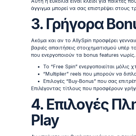
Αυτή η ευκολία είναι κλειδί για παίκτες π
άγγιγμα μπορεί να σας επιστρέψει στους τ
3. Γρήγορα Bon
Ακόμα και αν το AllySpin προσφέρει γενν
βαριές απαιτήσεις στοιχηματισμού υπέρ του
που ενεργοποιούν τα bonus features νωρίς.
Το “Free Spin” ενεργοποιείται μόλις χτ
“Multiplier” reels που μπορούν να δι
Επιλογές “Buy‑Bonus” που σας επιτρέ
Επιλέγοντας τίτλους που προσφέρουν γρήγ
4. Επιλογές Πλ
Play