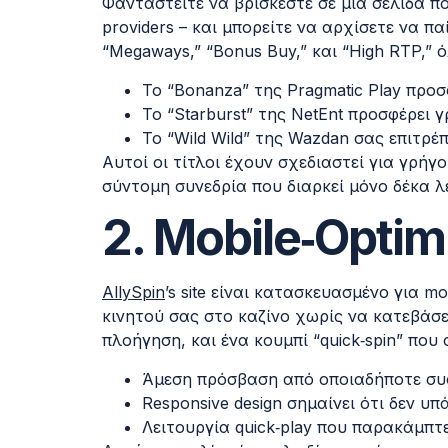
Φανταστείτε να βρίσκεστε σε μια σελίδα πο
providers – και μπορείτε να αρχίσετε να π
“Megaways,” “Bonus Buy,” και “High RTP,” 
Το “Bonanza” της Pragmatic Play προ
Το “Starburst” της NetEnt προσφέρει
Το “Wild Wild” της Wazdan σας επιτρέπ
Αυτοί οι τίτλοι έχουν σχεδιαστεί για γρήγ
σύντομη συνεδρία που διαρκεί μόνο δέκα λ
2. Mobile‑Opti
AllySpin
’s site είναι κατασκευασμένο για m
κινητού σας στο καζίνο χωρίς να κατεβάσε
πλοήγηση, και ένα κουμπί “quick‑spin” που 
Άμεση πρόσβαση από οποιαδήποτε συσκ
Responsive design σημαίνει ότι δεν υ
Λειτουργία quick‑play που παρακάμπ