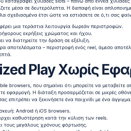
υ καταγράφει χιλιάδες slots – πάνω από εννέα χιλιάδες
αίζετε μέσα σε δευτερόλεπτα. Η διεπαφή είναι απλοποιη
όλα σχεδιασμένα έτσι ώστε να εστιάσετε σε ό,τι σας φαί
σφέρει μια τεράστια λειτουργία δωρεάν περιστροφών.
 γρήγορους εκρήξεις χρώματος και ήχου.
ει να διατηρείτε την δράση σε εξέλιξη.
ορα αποτελέσματα – περιστροφή ενός reel, άμεσο αποτέλε
επτά.
mized Play Χωρίς Εφ
obile browsers, που σημαίνει ότι μπορείτε να μεταβείτε
τε εφαρμογή. Η διάταξη προσαρμόζεται σε μικρές οθόνε
σας επιτρέπει να ξεκινήσετε ένα παιχνίδι με ένα άγγιγμα
ευή: Android ή iOS browsers.
πάρχει καθυστέρηση κατά την κύλιση των reels.
τει τους μεγάλους χρόνους φόρτωσης.