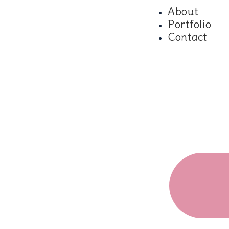
About
Portfolio
Contact