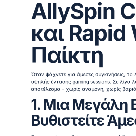
AllySpin C
και Rapid
Παίκτη
Όταν ψάχνετε για άμεσες συγκινήσεις, το A
υψηλής έντασης gaming sessions. Σε λίγα 
αποτέλεσμα – χωρίς αναμονή, χωρίς βαριά 
1. Μια Μεγάλη 
Βυθιστείτε Άμ