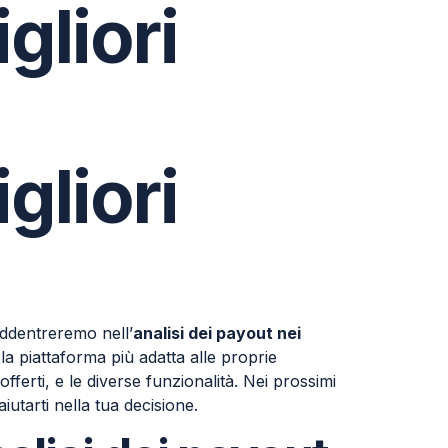
gliori
gliori
addentreremo nell’
analisi dei payout nei
la piattaforma più adatta alle proprie
offerti, e le diverse funzionalità. Nei prossimi
utarti nella tua decisione.