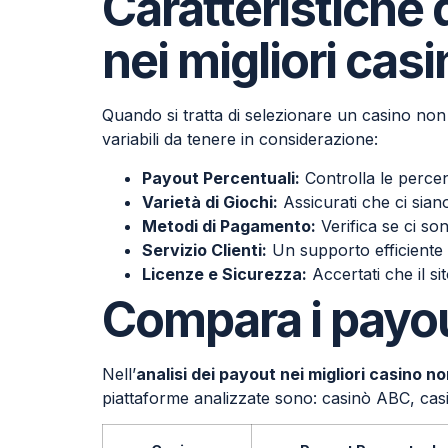
Caratteristiche 
nei migliori ca
Quando si tratta di selezionare un casino no
variabili da tenere in considerazione:
Payout Percentuali:
Controlla le percen
Varietà di Giochi:
Assicurati che ci siano
Metodi di Pagamento:
Verifica se ci so
Servizio Clienti:
Un supporto efficiente 
Licenze e Sicurezza:
Accertati che il sit
Compara i payou
Nell’
analisi dei payout nei migliori casino 
piattaforme analizzate sono: casinò ABC, casin