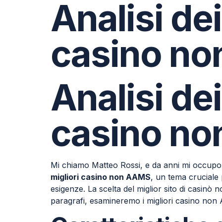
Analisi dei
casino n
Analisi dei
casino n
Mi chiamo Matteo Rossi, e da anni mi occupo di
migliori casino non AAMS
, un tema cruciale 
esigenze. La scelta del miglior sito di casinò n
paragrafi, esamineremo i migliori casino non A