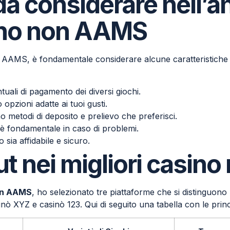
da considerare nell’an
sino non AAMS
n AAMS, è fondamentale considerare alcune caratteristiche c
tuali di pagamento dei diversi giochi.
 opzioni adatte ai tuoi gusti.
no metodi di deposito e prelievo che preferisci.
è fondamentale in caso di problemi.
o sia affidabile e sicuro.
t nei migliori casin
non AAMS
, ho selezionato tre piattaforme che si distinguono p
ò XYZ e casinò 123. Qui di seguito una tabella con le princip