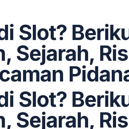
di Slot? Berik
, Sejarah, Ris
ncaman Pidan
di Slot? Berik
, Sejarah, Ris