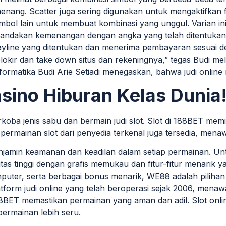
ang. Scatter juga sering digunakan untuk mengaktifkan fi
mbol lain untuk membuat kombinasi yang unggul. Varian in
ndakan kemenangan dengan angka yang telah ditentukan. T
yline yang ditentukan dan menerima pembayaran sesuai d
lokir dan take down situs dan rekeningnya,” tegas Budi me
ormatika Budi Arie Setiadi menegaskan, bahwa judi online 
ino Hiburan Kelas Dunia
koba jenis sabu dan bermain judi slot. Slot di 188BET mem
ermainan slot dari penyedia terkenal juga tersedia, menaw
njamin keamanan dan keadilan dalam setiap permainan. Un
tas tinggi dengan grafis memukau dan fitur-fitur menari
uter, serta berbagai bonus menarik, WE88 adalah piliha
orm judi online yang telah beroperasi sejak 2006, menawar
88BET memastikan permainan yang aman dan adil. Slot onlin
permainan lebih seru.