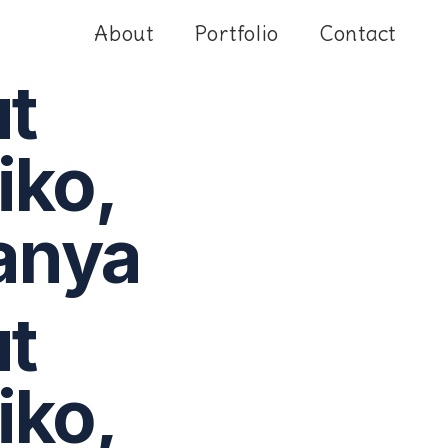
About
Portfolio
Contact
ut
iko,
anya
ut
iko,