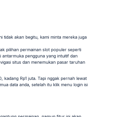
i tidak akan begitu, kami minta mereka juga
k pilihan permainan slot populer seperti
antarmuka pengguna yang intuitif dan
igasi situs dan menemukan pasar taruhan
 kadang Rp1 juta. Tapi nggak pernah lewat
ua data anda, setelah itu klik menu login isi
gantung permainan, namun fitur ini akan