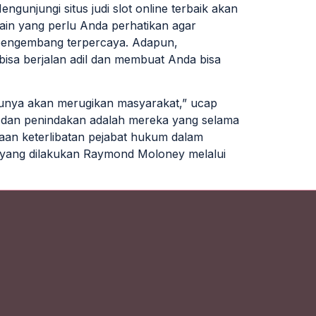
unjungi situs judi slot online terbaik akan
ain yang perlu Anda perhatikan agar
 pengembang terpercaya. Adapun,
 bisa berjalan adil dan membuat Anda bisa
tunya akan merugikan masyarakat,” ucap
 dan penindakan adalah mereka yang selama
aan keterlibatan pejabat hukum dalam
i yang dilakukan Raymond Moloney melalui