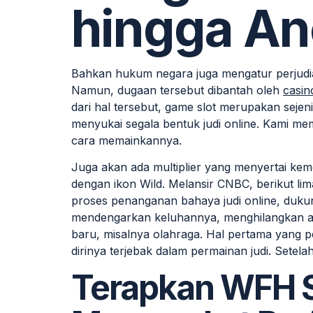
hingga A
Bahkan hukum negara juga mengatur perjudia
Namun, dugaan tersebut dibantah oleh
casin
dari hal tersebut, game slot merupakan sejen
menyukai segala bentuk judi online. Kami me
cara memainkannya.
Juga akan ada multiplier yang menyertai kem
dengan ikon Wild. Melansir CNBC, berikut lim
proses penanganan bahaya judi online, dukung
mendengarkan keluhannya, menghilangkan ak
baru, misalnya olahraga. Hal pertama yang 
dirinya terjebak dalam permainan judi. Setelah
Terapkan WFH S