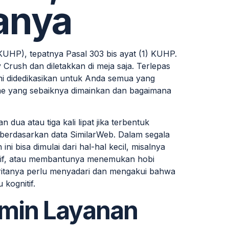
anya
UHP), tepatnya Pasal 303 bis ayat (1) KUHP.
rush dan diletakkan di meja saja. Terlepas
 ini didedikasikan untuk Anda semua yang
ame yang sebaiknya dimainkan dan bagaimana
ua atau tiga kali lipat jika terbentuk
a, berdasarkan data SimilarWeb. Dalam segala
 bisa dimulai dari hal-hal kecil, misalnya
itif, atau membantunya menemukan hobi
eritanya perlu menyadari dan mengakui bahwa
 kognitif.
amin Layanan