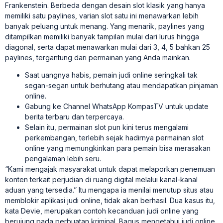
Frankenstein. Berbeda dengan desain slot klasik yang hanya
memiliki satu paylines, varian slot satu ini menawarkan lebih
banyak peluang untuk menang. Yang menarik, paylines yang
ditampilkan memiliki banyak tampilan mulai dari lurus hingga
diagonal, serta dapat menawarkan mulai dari 3, 4, 5 bahkan 25
paylines, tergantung dari permainan yang Anda mainkan.
Saat uangnya habis, pemain judi online seringkali tak
segan-segan untuk berhutang atau mendapatkan pinjaman
online.
Gabung ke Channel WhatsApp KompasTV untuk update
berita terbaru dan terpercaya.
Selain itu, permainan slot pun kini terus mengalami
perkembangan, terlebih sejak hadirnya permainan slot
online yang memungkinkan para pemain bisa merasakan
pengalaman lebih seru.
“Kami mengajak masyarakat untuk dapat melaporkan penemuan
konten terkait perjudian di ruang digital melalui kanal-kanal
aduan yang tersedia.” Itu mengapa ia menilai menutup situs atau
memblokir aplikasi judi online, tidak akan berhasil. Dua kasus itu,
kata Devie, merupakan contoh kecanduan judi online yang
berujung pada perbuatan kriminal. Bagus mengetahui judi online