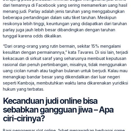
dari temannya di Facebook yang sering memamerkan uang hasil
menang judi. Parlay adalah jenis taruhan yang menggabungkan
beberapa pertandingan dalam satu tiket taruhan. Meskipun
resikonya lebih tinggi, keuntungan yang didapatkan dari taruhan
parlay juga jauh lebih besar dibandingkan dengan taruhan
tunggal karena odds dikalikan.
“Dari orang-orang yang rutin bermain, sekitar 15% mengalami
kesulitan dengan permainannya,” kata Tavares. Di sisi lain, terjadi
kekacauan di sirkuit saraf yang seharusnya membuat keputusan
rasional dan penuh pertimbangan, misalnya, tidak menggunakan
uang cicilan rumah atau tagihan bulanan untuk berjudi. Kalau mau
menangkap bandar besar yang dikendalikan dari luar negeri
seperti Kamboja, membutuhkan waktu lama dikarenakan yuridiksi
hukum yang terbatas.
Kecanduan judi online bisa
sebabkan gangguan jiwa – Apa
ciri-cirinya?
Bagi penggemar slot online, 1xbet menawarkan berbagai game