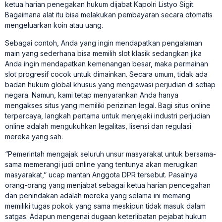
ketua harian penegakan hukum dijabat Kapolri Listyo Sigit.
Bagaimana alat itu bisa melakukan pembayaran secara otomatis
mengeluarkan koin atau uang.
Sebagai contoh, Anda yang ingin mendapatkan pengalaman
main yang sederhana bisa memilih slot klasik sedangkan jika
Anda ingin mendapatkan kemenangan besar, maka permainan
slot progresif cocok untuk dimainkan. Secara umum, tidak ada
badan hukum global khusus yang mengawasi perjudian di setiap
negara. Namun, kami tetap menyarankan Anda hanya
mengakses situs yang memiliki perizinan legal. Bagi situs online
terpercaya, langkah pertama untuk menjejaki industri perjudian
online adalah mengukuhkan legalitas, lisensi dan regulasi
mereka yang sah.
“Pemerintah mengajak seluruh unsur masyarakat untuk bersama-
sama memerangi judi online yang tentunya akan merugikan
masyarakat,” ucap mantan Anggota DPR tersebut. Pasalnya
orang-orang yang menjabat sebagai ketua harian pencegahan
dan penindakan adalah mereka yang selama ini memang
memiliki tugas pokok yang sama meskipun tidak masuk dalam
satgas. Adapun mengenai dugaan keterlibatan pejabat hukum