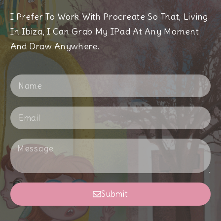
I Prefer To Work With Procreate So That, Living
In Ibiza, I Can Grab My IPad At Any Moment
And Draw Anywhere.
Submit