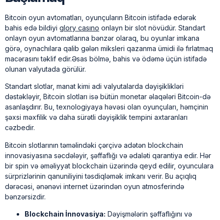
Bitcoin oyun avtomatları, oyunçuların Bitcoin istifadə edərək
bahis edə bildiyi
glory casıno
onlayn bir slot növüdür. Standart
onlayn oyun avtomatlarına bənzər olaraq, bu oyunlar imkana
görə, oynachılara qalib gələn miksleri qazanma ümidi ilə fırlatmaq
macərasını təklif edir.Əsas bölmə, bahis və ödəmə üçün istifadə
olunan valyutada görülür.
Standart slotlar, manat kimi adi valyutalarda dəyişiklikləri
dəstəkləyir, Bitcoin slotları isə bütün monetar əlaqələri Bitcoin-də
asanlaşdırır. Bu, texnologiyaya həvəsi olan oyunçuları, həmçinin
şəxsi məxfilik və daha sürətli dəyişiklik tempini axtaranları
cəzbedir.
Bitcoin slotlarının təməlindəki çərçivə adətən blockchain
innovasiyasına səcdələyir, şəffaflığı və ədaləti qarantiya edir. Hər
bir spin və əməliyyat blockchain üzərində qeyd edilir, oyunculara
sürprizlərinin qanuniliyini təsdiqləmək imkanı verir. Bu açıqlıq
dərəcəsi, ənənəvi internet üzərindən oyun atmosferində
bənzərsizdir.
Blockchain İnnovasiya:
Dəyişmələrin şəffaflığını və