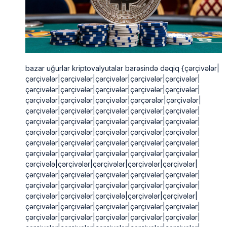
bazar uğurlar kriptovalyutalar barəsində dəqiq {çərçivələr|
çərçivələr|çərçivələr|çərçivələr|çərçivələr|çərçivələr|
çərçivələr|çərçivələr|çərçivələr|çərçivələr|çərçivələr|
çərçivələr|çərçivələr|çərçivələr|çərçərələr|çərçivələr|
çərçivələr|çərçivələr|çərçivələr|çərçivələr|çərçivələr|
çərçivələr|çərçivələr|çərçivələr|çərçivələr|çərçivələr|
çərçivələr|çərçivələr|çərçivələr|çərçivələr|çərçivələr|
çərçivələr|çərçivələr|çərçivələr|çərçivələr|çərçivələr|
çərçivələr|çərçivələr|çərçivələr|çərçivələr|çərçivələr|
çərçivələ|çərçivələr|çərçivələr|çərçivələr|çərçivələr|
çərçivələr|çərçivələr|çərçivələr|çərçivələr|çərçivələr|
çərçivələr|çərçivələr|çərçivələr|çərçivələr|çərçivələr|
çərçivələr|çərçivələr|çərçivələ|çərçivələr|çərçivələr|
çərçivələr|çərçivələr|çərçivələr|çərçivələr|çərçivələr|
çərçivələr|çərçivələr|çərçivələr|çərçivələr|çərçivələr|