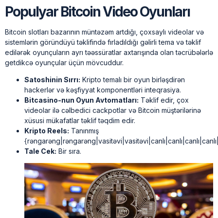
Populyar Bitcoin Video Oyunları
Bitcoin slotları bazarının müntəzəm artdığı, çoxsaylı videolar və
sistemlərin göründüyü təklifində fırladıldığı gəlirli tema və təklif
edilərək oyunçuların ayrı təəssüratlar axtarışında olan təcrübələrlə
getdikcə oyunçular üçün mövcuddur.
Satoshinin Sırrı:
Kripto temalı bir oyun birləşdirən
hackerlər və kəşfiyyat komponentləri inteqrasiya.
Bitcasino-nun Oyun Avtomatları:
Təklif edir, çox
videolar ilə cəlbedici cackpotlar və Bitcoin müştərilərinə
xüsusi mükafatlar təklif təqdim edir.
Kripto Reels:
Tanınmış
{rəngarəng|rəngarəng|vasitəvi|vasitəvi|canlı|canlı|canlı|canlı|canlı
Tale Cek:
Bir sıra.