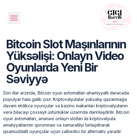
Bitcoin Slot Maşınlarının
Yüksəlişi: Onlayn Video
Oyunlarda Yeni Bir
Səviyyə
Son illər ərzində, Bitcoin oyun avtomatları əhəmiyyətli dərəcədə
populyar hala gəlib çıxır. Kriptovalyutalar yüksəlişi qazanmağa
davam etdikcə oyunçular və kazino məkanları kriptovalyutanın
verə biləcəyi çoxsaylı üstünlüklər üzərində dərinləşdirilir. Bitcoin
oyun avtomatları, ənənəvi onlayn slotları ilə kriptovalyuta
əməliyyatlarının qorunması və
səmərəliliyi birləşdirərək
qısamüddətli oyunçular üçün cəlbedici bir alternativ yaradır.