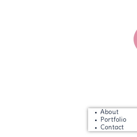
About
Portfolio
Contact