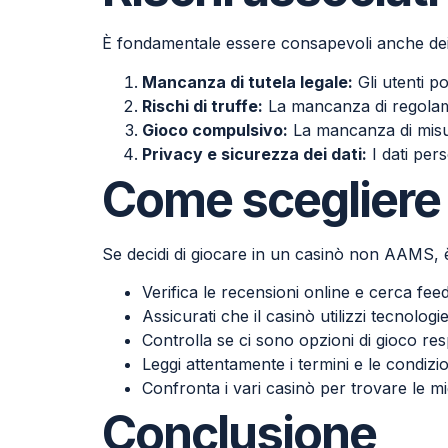
È fondamentale essere consapevoli anche dei 
Mancanza di tutela legale:
Gli utenti p
Rischi di truffe:
La mancanza di regolamen
Gioco compulsivo:
La mancanza di misur
Privacy e sicurezza dei dati:
I dati per
Come scegliere
Se decidi di giocare in un casinò non AAMS, 
Verifica le recensioni online e cerca feed
Assicurati che il casinò utilizzi tecnologie
Controlla se ci sono opzioni di gioco resp
Leggi attentamente i termini e le condizio
Confronta i vari casinò per trovare le m
Conclusione