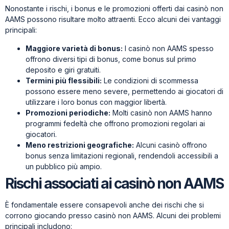
Nonostante i rischi, i bonus e le promozioni offerti dai casinò non
AAMS possono risultare molto attraenti. Ecco alcuni dei vantaggi
principali:
Maggiore varietà di bonus:
I casinò non AAMS spesso
offrono diversi tipi di bonus, come bonus sul primo
deposito e giri gratuiti.
Termini più flessibili:
Le condizioni di scommessa
possono essere meno severe, permettendo ai giocatori di
utilizzare i loro bonus con maggior libertà.
Promozioni periodiche:
Molti casinò non AAMS hanno
programmi fedeltà che offrono promozioni regolari ai
giocatori.
Meno restrizioni geografiche:
Alcuni casinò offrono
bonus senza limitazioni regionali, rendendoli accessibili a
un pubblico più ampio.
Rischi associati ai casinò non AAMS
È fondamentale essere consapevoli anche dei rischi che si
corrono giocando presso casinò non AAMS. Alcuni dei problemi
principali includono: