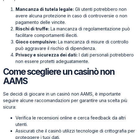
Mancanza di tutela legale:
Gli utenti potrebbero non
avere alcuna protezione in caso di controversie o non
pagamento delle vincite.
Rischi di truffe:
La mancanza di regolamentazione può
facilitare comportamenti illeciti.
Gioco compulsivo:
La mancanza di misure di controllo
può aggravare il rischio di dipendenza.
Privacy e sicurezza dei dati:
I dati personali potrebbero
non essere protetti adeguatamente.
Come scegliere un casinò non
AAMS
Se decidi di giocare in un casinò non AAMS, è importante
seguire alcune raccomandazioni per garantire una scelta più
sicura:
Verifica le recensioni online e cerca feedback da altri
utenti.
Assicurati che il casinò utilizzi tecnologie di crittografia per
proteggere i tuoi dati.