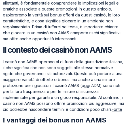
allettanti, è fondamentale comprendere le implicazioni legali e
pratiche associate a queste promozioni. In questo articolo,
esploreremo la verità sui bonus offerti da questi casinò, le loro
caratteristiche, e cosa significa giocare in un ambiente non
regolamentato. Prima di tuffarci nel tema, è importante chiarire
che giocare in un casinò non AAMS comporta rischi significativi,
ma offre anche opportunità interessanti.
Il contesto dei casinò non AAMS
I casinò non AAMS operano al di fuori della giurisdizione italiana,
il che significa che non sono soggetti alle stesse normative
rigide che governano i siti autorizzati. Questo può portare a una
maggiore varietà di offerte e bonus, ma anche a una minore
protezione per i giocatori. I casinò AAMS (oggi ADM) sono noti
per la loro trasparenza e per le misure di sicurezza
implementate per garantire un gioco responsabile. Al contrario, i
casinò non AAMS possono offrire promozioni più aggressive, ma
ciò potrebbe nascondere termini e condizioni poco chiari.
Fonte
I vantaggi dei bonus non AAMS