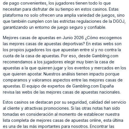
de pago convenientes, los jugadores tienen todo lo que
necesitan para disfrutar de su tiempo en estos casinos. Estas
plataforma no solo ofrecen una amplia variedad de juegos, sino
que también cumplen con las estrictas regulaciones de la DGOJ,
garantizando un entorno de juego seguro y confiable.
Mejores casas de apuestas en Junio 2026 ¿Cómo escogemos
las mejores casas de apuestas deportivas? En estas webs son
los propios jugadores los que apuestan entre sí y no contra la
cuota de la casa de apuestas. Por eso, desde Gambling.com
recomendamos a los jugadores elegir muy bien la casa de
apuestas a la que quieren jugar y los eventos y mercados en los
que quieren apostar. Nuestros análisis tienen impacto porque
comparamos y valoramos aspectos entre las mejores casas de
apuestas. El equipo de expertos de Gambling.com España
revisa las webs de las mejores casas de apuestas nacionales.
Estos casinos se destacan por su seguridad, calidad del servicio
al cliente y atractivas promociones. Si las otras notas han sido
tomadas en consideración al momento de establecer nuestra
lista completa de mejores casas de apuestas online, esta última
es una de las más importantes para nosotros. Encontrar las