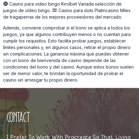
Casino para video bingo Kirolbet Variada selección de
juegos de vídeo bingo.
Casino para slots Platincasino Miles
de tragaperras de los mejores proveedores del mercado.
Además, conviene comprobar si el bono se aplica a todos los
juegos, ya que algunos contribuyen menos o no cuentan para
cumplir los requisitos. Esto facilita probar juegos, establecer
límites personales y, en algunos casos, retirar el propio dinero
sin complicaciones. La ganancia máxima que puedes obtener
con un bono de bienvenida de casino depende de las
condiciones del bono y del casino. Aunque estos bonos suelen
ser de menor valor, te brindan la oportunidad de probar el
casino sin arriesgar tu propio dinero.
Contact
I Prefer To Work With Procreate So That, Living