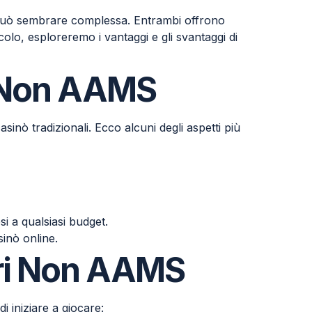
li può sembrare complessa. Entrambi offrono
colo, esploreremo i vantaggi e gli svantaggi di
i Non AAMS
inò tradizionali. Ecco alcuni degli aspetti più
si a qualsiasi budget.
sinò online.
ieri Non AAMS
 iniziare a giocare: