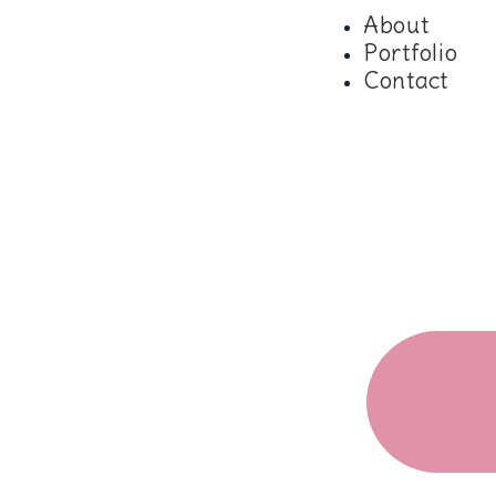
About
Portfolio
Contact