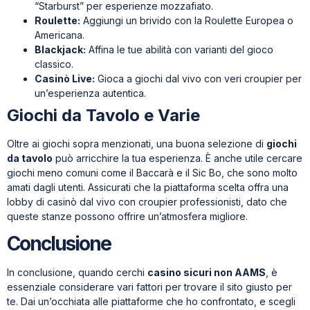
“Starburst” per esperienze mozzafiato.
Roulette:
Aggiungi un brivido con la Roulette Europea o
Americana.
Blackjack:
Affina le tue abilità con varianti del gioco
classico.
Casinò Live:
Gioca a giochi dal vivo con veri croupier per
un’esperienza autentica.
Giochi da Tavolo e Varie
Oltre ai giochi sopra menzionati, una buona selezione di
giochi
da tavolo
può arricchire la tua esperienza. È anche utile cercare
giochi meno comuni come il Baccarà e il Sic Bo, che sono molto
amati dagli utenti. Assicurati che la piattaforma scelta offra una
lobby di casinò dal vivo con croupier professionisti, dato che
queste stanze possono offrire un’atmosfera migliore.
Conclusione
In conclusione, quando cerchi
casino sicuri non AAMS
, è
essenziale considerare vari fattori per trovare il sito giusto per
te. Dai un’occhiata alle piattaforme che ho confrontato, e scegli