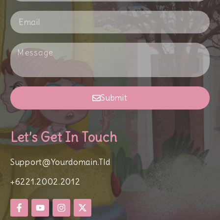
Submit
Let’s Get In Touch
Support@yourdomain.tld
+6221.2002.2012