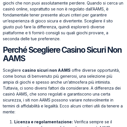
giochi che non puoi assolutamente perdere. Quando si cerca un
casinò online, soprattutto se non è regolato dall’AAMS, è
fondamentale tener presente alcuni criteri per garantire
un’esperienza di gioco sicura e divertente. Scegliere il sito
giusto può fare la differenza, quindi esplorerò diverse
piattaforme e ti fornirò consigli su quali giochi provare, a
seconda delle tue preferenze.
Perché Scegliere Casino Sicuri Non
AAMS
Scegliere
casino sicuri non AAMS
offre diverse opportunità,
come bonus di benvenuto più generosi, una selezione più
ampia di giochi e spesso anche un’atmosfera più intimista.
Tuttavia, ci sono diversi fattori da considerare. A differenza dei
casinò AAMS, che sono regolati e garantiscono una certa
sicurezza, i siti non AAMS possono variare notevolmente in
termini di affidabilità e legalità. Ecco alcuni criteri utili da tenere a
mente:
Licenza e regolamentazione:
Verifica sempre se il