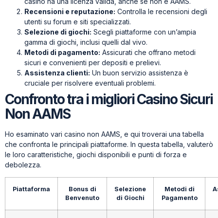
casino ha una licenza valida, anche se non è AAMS.
Recensioni e reputazione:
Controlla le recensioni degli
utenti su forum e siti specializzati.
Selezione di giochi:
Scegli piattaforme con un’ampia
gamma di giochi, inclusi quelli dal vivo.
Metodi di pagamento:
Assicurati che offrano metodi
sicuri e convenienti per depositi e prelievi.
Assistenza clienti:
Un buon servizio assistenza è
cruciale per risolvere eventuali problemi.
Confronto tra i migliori Casino Sicuri
Non AAMS
Ho esaminato vari casino non AAMS, e qui troverai una tabella
che confronta le principali piattaforme. In questa tabella, valuterò
le loro caratteristiche, giochi disponibili e punti di forza e
debolezza.
Piattaforma
Bonus di
Selezione
Metodi di
A
Benvenuto
di Giochi
Pagamento