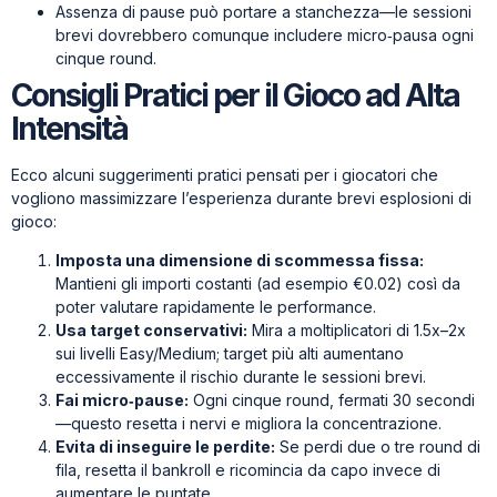
Assenza di pause può portare a stanchezza—le sessioni
brevi dovrebbero comunque includere micro‑pausa ogni
cinque round.
Consigli Pratici per il Gioco ad Alta
Intensità
Ecco alcuni suggerimenti pratici pensati per i giocatori che
vogliono massimizzare l’esperienza durante brevi esplosioni di
gioco:
Imposta una dimensione di scommessa fissa:
Mantieni gli importi costanti (ad esempio €0.02) così da
poter valutare rapidamente le performance.
Usa target conservativi:
Mira a moltiplicatori di 1.5x–2x
sui livelli Easy/Medium; target più alti aumentano
eccessivamente il rischio durante le sessioni brevi.
Fai micro‑pause:
Ogni cinque round, fermati 30 secondi
—questo resetta i nervi e migliora la concentrazione.
Evita di inseguire le perdite:
Se perdi due o tre round di
fila, resetta il bankroll e ricomincia da capo invece di
aumentare le puntate.