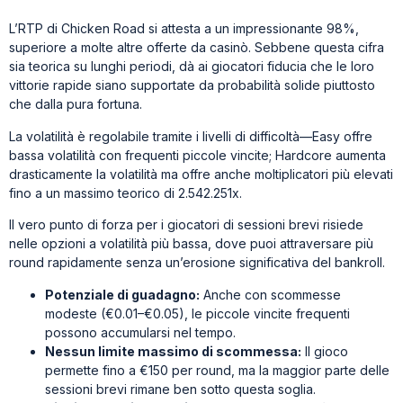
L’RTP di Chicken Road si attesta a un impressionante 98%,
superiore a molte altre offerte da casinò. Sebbene questa cifra
sia teorica su lunghi periodi, dà ai giocatori fiducia che le loro
vittorie rapide siano supportate da probabilità solide piuttosto
che dalla pura fortuna.
La volatilità è regolabile tramite i livelli di difficoltà—Easy offre
bassa volatilità con frequenti piccole vincite; Hardcore aumenta
drasticamente la volatilità ma offre anche moltiplicatori più elevati
fino a un massimo teorico di 2.542.251x.
Il vero punto di forza per i giocatori di sessioni brevi risiede
nelle opzioni a volatilità più bassa, dove puoi attraversare più
round rapidamente senza un’erosione significativa del bankroll.
Potenziale di guadagno:
Anche con scommesse
modeste (€0.01–€0.05), le piccole vincite frequenti
possono accumularsi nel tempo.
Nessun limite massimo di scommessa:
Il gioco
permette fino a €150 per round, ma la maggior parte delle
sessioni brevi rimane ben sotto questa soglia.