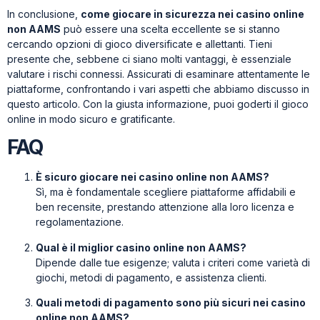
In conclusione,
come giocare in sicurezza nei casino online
non AAMS
può essere una scelta eccellente se si stanno
cercando opzioni di gioco diversificate e allettanti. Tieni
presente che, sebbene ci siano molti vantaggi, è essenziale
valutare i rischi connessi. Assicurati di esaminare attentamente le
piattaforme, confrontando i vari aspetti che abbiamo discusso in
questo articolo. Con la giusta informazione, puoi goderti il gioco
online in modo sicuro e gratificante.
FAQ
È sicuro giocare nei casino online non AAMS?
Sì, ma è fondamentale scegliere piattaforme affidabili e
ben recensite, prestando attenzione alla loro licenza e
regolamentazione.
Qual è il miglior casino online non AAMS?
Dipende dalle tue esigenze; valuta i criteri come varietà di
giochi, metodi di pagamento, e assistenza clienti.
Quali metodi di pagamento sono più sicuri nei casino
online non AAMS?