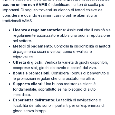
casino online non AAMS
è identificare i criteri di scelta più
importanti. Di seguito troverai un elenco di fattori chiave da
considerare quando esamini i casino online alternativi ai
tradizionali AAMS:
Licenza e regolamentazione:
Assicurati che il casinò sia
regolarmente autorizzato e abbia una buona reputazione
nel settore.
Metodi di pagamento:
Controlla la disponibilità di metodi
di pagamento sicuri e veloci, come e-wallets e
criptovalute.
Offerta di giochi:
Verifica la varietà di giochi disponibili,
comprese slot, giochi da tavolo e casinò dal vivo.
Bonus e promozioni:
Considera i bonus di benvenuto e
le promozioni regolari che una piattaforma offre.
Supporto clienti:
Una buona assistenza clienti è
fondamentale, soprattutto se hai bisogno di aiuto
immediato.
Esperienza dell’utente:
La facilità di navigazione e
l’usabilità del sito sono importanti per un’esperienza di
gioco senza intoppi.