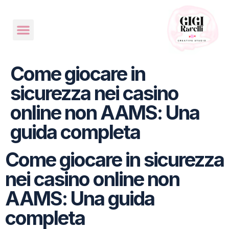
Come giocare in
sicurezza nei casino
online non AAMS: Una
guida completa
Come giocare in sicurezza
nei casino online non
AAMS: Una guida
completa