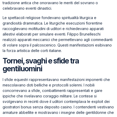
tradizione antica che onoravano le meriti del sovrano o
celebravano eventi dinastici.
Le spettacoli religiose fondevano spiritualità liturgica e
grandiosità drammatica. Le liturgiche esecuzioni fiorentine
raccoglievano moltitudini di uditori e richiedevano apparati
allestivi elaborati per simulare eventi. Filippo Brunelleschi
realizzò apparati meccanici che permettevano agli commedianti
di volare sopra il palcoscenico. Questi manifestazioni esibivano
la forza artistica delle corti italiane.
Tornei, svaghi e sfide tra
gentiluomini
I sfide equestri rappresentavano manifestazioni imponenti che
mescolavano doti belliche e protocolli solenni. I nobili
concorrevano a sfide, combattimenti rappresentati e gare
ippiche che rivelavano coraggio militare. Le contese si
svolgevano in recinti dove il uditori contemplava le exploit dei
giostratori bonus senza deposito casino. I contendenti vestivano
armature abbellite e mostravano i insegne delle gentildonne che