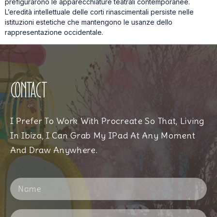
prefigurarono le apparecchiature teatrali contemporanee.
L’eredità intellettuale delle corti rinascimentali persiste nelle
istituzioni estetiche che mantengono le usanze dello
rappresentazione occidentale.
Contact
I Prefer To Work With Procreate So That, Living
In Ibiza, I Can Grab My IPad At Any Moment
And Draw Anywhere.