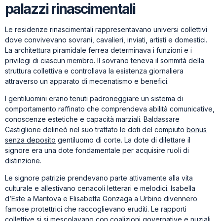
palazzi rinascimentali
Le residenze rinascimentali rappresentavano universi collettivi
dove convivevano sovrani, cavalieri, inviati, artisti e domestici.
La architettura piramidale ferrea determinava i funzioni e i
privilegi di ciascun membro. Il sovrano teneva il sommità della
struttura collettiva e controllava la esistenza giornaliera
attraverso un apparato di mecenatismo e benefici.
I gentiluomini erano tenuti padroneggiare un sistema di
comportamento raffinato che comprendeva abilità comunicative,
conoscenze estetiche e capacità marziali. Baldassare
Castiglione delineò nel suo trattato le doti del compiuto
bonus
senza deposito
gentiluomo di corte. La dote di dilettare il
signore era una dote fondamentale per acquisire ruoli di
distinzione.
Le signore patrizie prendevano parte attivamente alla vita
culturale e allestivano cenacoli letterari e melodici. Isabella
d’Este a Mantova e Elisabetta Gonzaga a Urbino divennero
famose protettrici che raccoglievano eruditi. Le rapporti
collettive si si mescolavano con coalizioni governative e nuziali.