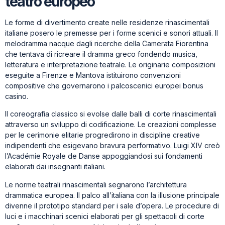
teatro europeo
Le forme di divertimento create nelle residenze rinascimentali
italiane posero le premesse per i forme scenici e sonori attuali. Il
melodramma nacque dagli ricerche della Camerata Fiorentina
che tentava di ricreare il dramma greco fondendo musica,
letteratura e interpretazione teatrale. Le originarie composizioni
eseguite a Firenze e Mantova istituirono convenzioni
compositive che governarono i palcoscenici europei bonus
casinо.
Il coreografia classico si evolse dalle balli di corte rinascimentali
attraverso un sviluppo di codificazione. Le creazioni complesse
per le cerimonie elitarie progredirono in discipline creative
indipendenti che esigevano bravura performativo. Luigi XIV creò
l’Académie Royale de Danse appoggiandosi sui fondamenti
elaborati dai insegnanti italiani.
Le norme teatrali rinascimentali segnarono l’architettura
drammatica europea. Il palco all’italiana con la illusione principale
divenne il prototipo standard per i sale d’opera. Le procedure di
luci e i macchinari scenici elaborati per gli spettacoli di corte