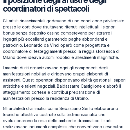
Il posizione degli artisti e degli
coordinatori di spettacoli
Gli artisti rinascimentali godevano di uno condizione privilegiato
presso le corti dove risultavano ritenuti intellettuali. I signori
bonus senza deposito casino competevano per attrarre i
ingegni più eccellenti garantendo paghe abbondanti e
patrocinio. Leonardo da Vinci operò come progettista e
coordinatore di festeggiamenti presso la reggia sforzesca di
Milano dove ideava automi robotici e allestimenti magnifiche.
I maestri di riti organizzavano ogni gli componenti degli
manifestazioni nobiliari e dirigevano gruppi elaborati di
assistenti. Questi operatori disponevano abilità gestionali, saperi
artistiche e talenti negoziali. Baldassarre Castiglione elaborò il
atteggiamento cortese e contribuì preparazione di
manifestazioni presso la residenza di Urbino.
Gli architetti drammatici come Sebastiano Serlio elaborarono
tecniche allestitive costruite sulla tridimensionalità che
rivoluzionarono la resa dello ambiente drammatico. I sarti
realizzavano indumenti complessi che convertivano i esecutori