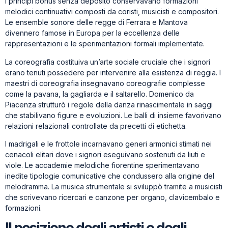
I principi bonus senza deposito conservavano formazioni
melodici continuativi composti da coristi, musicisti e compositori.
Le ensemble sonore delle regge di Ferrara e Mantova
divennero famose in Europa per la eccellenza delle
rappresentazioni e le sperimentazioni formali implementate.
La coreografia costituiva un’arte sociale cruciale che i signori
erano tenuti possedere per intervenire alla esistenza di reggia. I
maestri di coreografia insegnavano coreografie complesse
come la pavana, la gagliarda e il saltarello. Domenico da
Piacenza strutturò i regole della danza rinascimentale in saggi
che stabilivano figure e evoluzioni. Le balli di insieme favorivano
relazioni relazionali controllate da precetti di etichetta.
I madrigali e le frottole incarnavano generi armonici stimati nei
cenacoli elitari dove i signori eseguivano sostenuti da liuti e
viole. Le accademie melodiche fiorentine sperimentavano
inedite tipologie comunicative che condussero alla origine del
melodramma. La musica strumentale si sviluppò tramite a musicisti
che scrivevano ricercari e canzone per organo, clavicembalo e
formazioni.