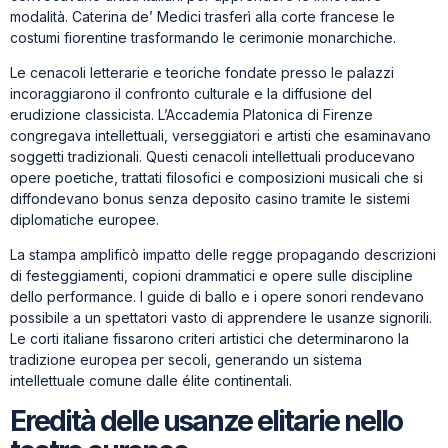
modalità. Caterina de’ Medici trasferì alla corte francese le
costumi fiorentine trasformando le cerimonie monarchiche.
Le cenacoli letterarie e teoriche fondate presso le palazzi
incoraggiarono il confronto culturale e la diffusione del
erudizione classicista. L’Accademia Platonica di Firenze
congregava intellettuali, verseggiatori e artisti che esaminavano
soggetti tradizionali. Questi cenacoli intellettuali producevano
opere poetiche, trattati filosofici e composizioni musicali che si
diffondevano bonus senza deposito casino tramite le sistemi
diplomatiche europee.
La stampa amplificò impatto delle regge propagando descrizioni
di festeggiamenti, copioni drammatici e opere sulle discipline
dello performance. I guide di ballo e i opere sonori rendevano
possibile a un spettatori vasto di apprendere le usanze signorili.
Le corti italiane fissarono criteri artistici che determinarono la
tradizione europea per secoli, generando un sistema
intellettuale comune dalle élite continentali.
Eredità delle usanze elitarie nello