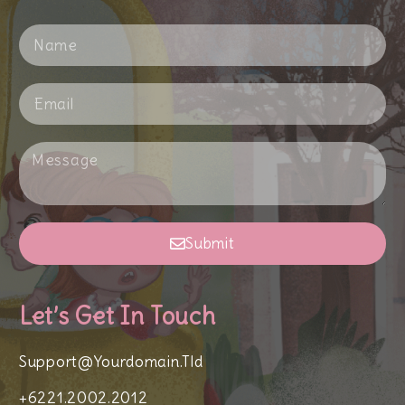
Submit
Let’s Get In Touch
Support@yourdomain.tld
+6221.2002.2012