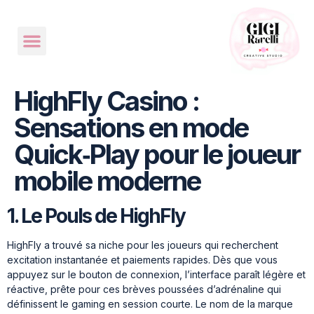
HighFly Casino :
Sensations en mode
Quick‑Play pour le joueur
mobile moderne
1. Le Pouls de HighFly
HighFly a trouvé sa niche pour les joueurs qui recherchent
excitation instantanée et paiements rapides. Dès que vous
appuyez sur le bouton de connexion, l’interface paraît légère et
réactive, prête pour ces brèves poussées d’adrénaline qui
définissent le gaming en session courte. Le nom de la marque