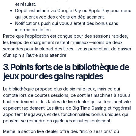
et résultat.
Dépôt instantané via Google Pay ou Apple Pay pour ceux
qui jouent avec des crédits en déplacement.
Notifications push qui vous alertent des bonus sans
interrompre le jeu.
Parce que l’application est conçue pour des sessions rapides,
les temps de chargement restent minimaux—moins de deux
secondes pour la plupart des titres—vous permettant de passer
d’un spin à l’autre sans attendre.
3. Points forts de la bibliothèque de
jeux pour des gains rapides
La bibliothèque propose plus de six mille jeux, mais ce qui
compte lors de courtes sessions, ce sont les machines à sous à
haut rendement et les tables de live dealer qui se terminent vite
et paient rapidement. Les titres de Big Time Gaming et Yggdrasil
apportent Megaways et des fonctionnalités bonus uniques qui
peuvent se résoudre en quelques minutes seulement.
Même la section live dealer offre des “micro‑sessions” où