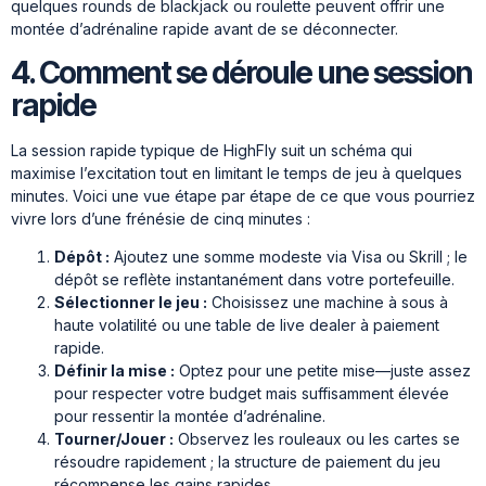
quelques rounds de blackjack ou roulette peuvent offrir une
montée d’adrénaline rapide avant de se déconnecter.
4. Comment se déroule une session
rapide
La session rapide typique de HighFly suit un schéma qui
maximise l’excitation tout en limitant le temps de jeu à quelques
minutes. Voici une vue étape par étape de ce que vous pourriez
vivre lors d’une frénésie de cinq minutes :
Dépôt :
Ajoutez une somme modeste via Visa ou Skrill ; le
dépôt se reflète instantanément dans votre portefeuille.
Sélectionner le jeu :
Choisissez une machine à sous à
haute volatilité ou une table de live dealer à paiement
rapide.
Définir la mise :
Optez pour une petite mise—juste assez
pour respecter votre budget mais suffisamment élevée
pour ressentir la montée d’adrénaline.
Tourner/Jouer :
Observez les rouleaux ou les cartes se
résoudre rapidement ; la structure de paiement du jeu
récompense les gains rapides.