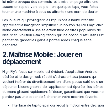
lui-même évoque des sommets, et la mise en page offre une
ascension rapide vers ce pic—en quelques taps, vous faites
tourner une machine à sous ou affrontez une main de dealer.
Les joueurs qui privilégient les impulsions à haute intensité
apprécient la navigation simplifiée : un bouton “Quick Play” clair
mène directement à une sélection triée de titres populaires de
NetEnt et Evolution Gaming, tandis qu’une option “Fast Cash Out”
permet de garder les gains à portée après chaque série
gagnante.
2. Maîtrise Mobile : Jouer en
déplacement
High Fly
’s focus sur mobile est évident. L’application Android
dédiée et le design web réactif s’adressent aux joueurs qui
veulent insérer du divertissement lors d’une pause café ou d’un
déjeuner. L’iconographie de l’application est épurée ; les icônes
du menu glissent rapidement à l’écran, garantissant que vous ne
perdez pas une seconde à chercher votre machine favorite.
Interface de tap‑to‑spin qui réduit la friction entre décision