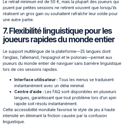
Le retrait minimum est de 50 €, mais la plupart des joueurs qui
jouent par petites sessions ne retirent souvent que lorsqu’ils
réalisent un gros gain ou souhaitent rafraîchir leur solde pour
une autre partie.
7. Flexibilité linguistique pour les
joueurs rapides du monde entier
Le support multilingue de la plateforme—25 langues dont
l’anglais, l’allemand, l’espagnol et le polonais—permet aux
joueurs du monde entier de naviguer sans barrière linguistique
lors de ces sessions rapides.
Interface utilisateur :
Tous les menus se traduisent
instantanément avec un délai minimal.
Centre d’aide :
Les FAQ sont disponibles en plusieurs
langues, garantissant que tout problème lors d’un spin
rapide soit résolu instantanément.
Cette accessibilité mondiale favorise le style de jeu à haute
intensité en éliminant la friction causée par la confusion
linguistique.