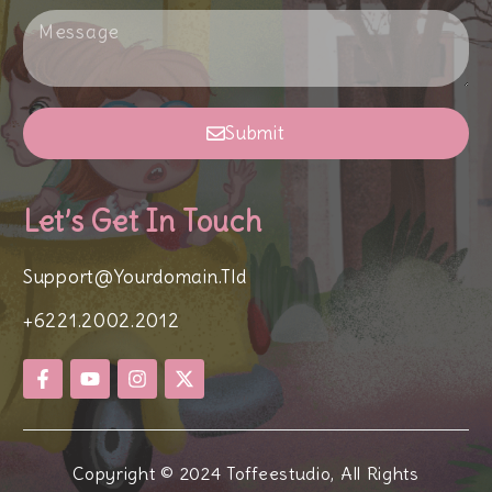
Submit
Let’s Get In Touch
Support@yourdomain.tld
+6221.2002.2012
Copyright © 2024 Toffeestudio, All Rights