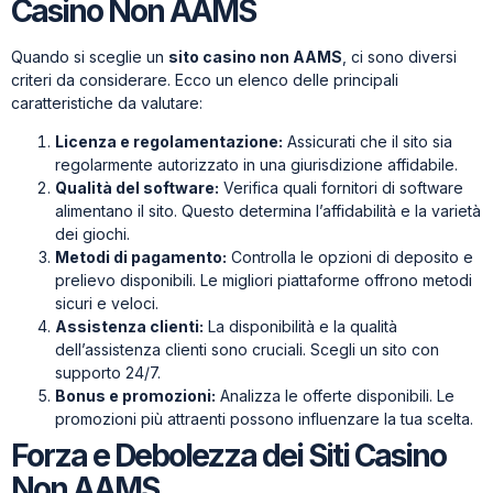
Casino Non AAMS
Quando si sceglie un
sito casino non AAMS
, ci sono diversi
criteri da considerare. Ecco un elenco delle principali
caratteristiche da valutare:
Licenza e regolamentazione:
Assicurati che il sito sia
regolarmente autorizzato in una giurisdizione affidabile.
Qualità del software:
Verifica quali fornitori di software
alimentano il sito. Questo determina l’affidabilità e la varietà
dei giochi.
Metodi di pagamento:
Controlla le opzioni di deposito e
prelievo disponibili. Le migliori piattaforme offrono metodi
sicuri e veloci.
Assistenza clienti:
La disponibilità e la qualità
dell’assistenza clienti sono cruciali. Scegli un sito con
supporto 24/7.
Bonus e promozioni:
Analizza le offerte disponibili. Le
promozioni più attraenti possono influenzare la tua scelta.
Forza e Debolezza dei Siti Casino
Non AAMS