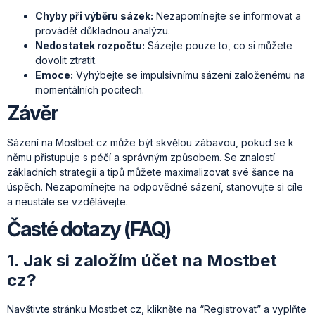
Chyby při výběru sázek:
Nezapomínejte se informovat a
provádět důkladnou analýzu.
Nedostatek rozpočtu:
Sázejte pouze to, co si můžete
dovolit ztratit.
Emoce:
Vyhýbejte se impulsivnímu sázení založenému na
momentálních pocitech.
Závěr
Sázení na Mostbet cz může být skvělou zábavou, pokud se k
němu přistupuje s péčí a správným způsobem. Se znalostí
základních strategií a tipů můžete maximalizovat své šance na
úspěch. Nezapomínejte na odpovědné sázení, stanovujte si cíle
a neustále se vzdělávejte.
Časté dotazy (FAQ)
1. Jak si založím účet na Mostbet
cz?
Navštivte stránku Mostbet cz, klikněte na “Registrovat” a vyplňte