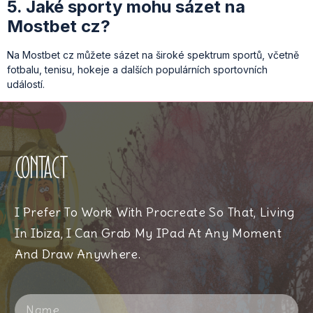
5. Jaké sporty mohu sázet na
Mostbet cz?
Na Mostbet cz můžete sázet na široké spektrum sportů, včetně
fotbalu, tenisu, hokeje a dalších populárních sportovních
událostí.
Contact
I Prefer To Work With Procreate So That, Living
In Ibiza, I Can Grab My IPad At Any Moment
And Draw Anywhere.