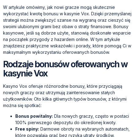
W artykule omówimy, jak nowi gracze mogą skutecznie
wykorzystać kwotę bonusu w kasynie Vox. Dzięki przemyślanej
strategii można zwiększyć szanse na wygraną oraz cieszyć się
swoimi ulubionymi grami bez obaw o straty finansowe. Bonusy
kasynowe, jeśli są dobrze użyte, stanowią doskonałe wsparcie
na początek przygody z hazardem online. W tym artykule
znajdziesz praktyczne wskazówki i porady, które pomogą Ci w
maksymalnym wykorzystaniu oferowanych bonusów.
Rodzaje bonusów oferowanych w
kasynie Vox
Kasyno Vox oferuje różnorodne bonusy, które przyciągają
nowych graczy oraz utrzymują zainteresowanie stałych
użytkowników. Oto kilka głównych typów bonusów, z którymi
można się spotkać:
Bonus powitalny:
Dla nowych graczy, często w postaci
100% pierwszego depozytu do określonej kwoty.
Free spiny:
Darmowe obroty na wybranych automatach,
które pozwalają grać bez ryzyka utraty środków.