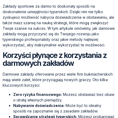
Zakłady sportowe za darmo to doskonały sposób na
doskonalenie umiejętności typerskich. Dzięki nim nie tylko
zyskujesz możliwość nabycia doświadczenia w obstawianiu, ale
także masz szansę na naukę strategii, które mogą zwiększyć
Twoje szanse na sukces. W tym artykule omówimy, jak darmowe
zakłady mogą przyczynić się do Twojego rozwoju jako
typerskiego profesjonalisty oraz jakie metody najlepiej
wykorzystać, aby maksymalnie wykorzystać te możliwości.
Korzyści płynące z korzystania z
darmowych zakładów
Darmowe zakłady oferowane przez wiele firm bukmacherskich
mają wiele zalet, które przyciągają nowych graczy. Oto kilka
kluczowych korzyści:
Zero ryzyka finansowego:
Możesz obstawiać bez obaw
o utratę własnych pieniędzy.
Nabywanie doświadczenia:
Może być to idealny
sposób na zapoznanie się z zasadami zakładów.
Sprawdzanie strategii typerskich:
Możesz probarować