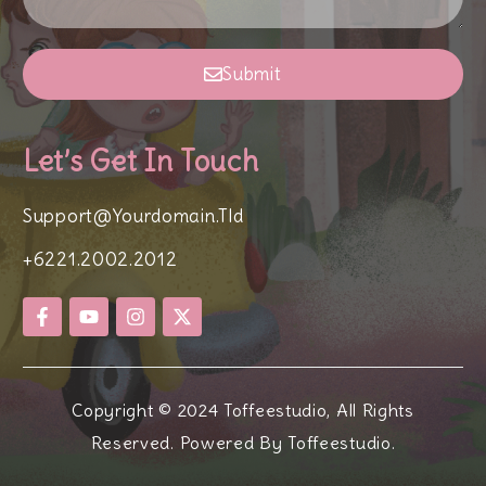
Submit
Let’s Get In Touch
Support@yourdomain.tld
+6221.2002.2012
Copyright © 2024 Toffeestudio, All Rights
Reserved. Powered By Toffeestudio.