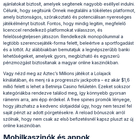
ajánlatokat biztosít, amelyek segítenek nagyobb eséllyel indulni.
Célunk, hogy segítsünk Önnek megtalálni a tökéletes platformot,
amely biztonságos, szórakoztató és potenciálisan nyereséges
játékélményt biztosít. Fontos, hogy mindig legitim, megfelelő
licenccel rendelkező platformokat válasszon, és
felelősségteljesen játsszon. Rendelkezik monopóliummal a
legtöbb szerencsejáték-forma felett, beleértve a sportfogadást
és a lottót. Az alábbiakban bemutatjuk a legnépszerűbb banki
lehetőségeket, amelyek gyors, megbízható és egyszerű
pénzmozgást biztosítanak a magyar online kaszinókban.
Vagy nézd meg az Aztec’s Millions játékot a Lolajack
kínálatában, és menj rá a progresszív jackpotra – ez akár $1,6
millió felett is lehet a Betninja Casino felületén. Ezeket sokszor
kategóriákba rendezve találod meg, így könnyebb gyorsan
rámenni arra, ami épp érdekel. A free spines promók lényege,
hogy játszhatsz a kedvenc slotjaiddal úgy, hogy nem teszel fel
saját pénzt az adott pörgetésekre. A reload bónuszok arról
szólnak, hogy nem csak az első befizetésnél kapsz pluszt az új
online kaszinóban.
Mobilkaszinók és appok