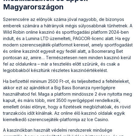
Magyarországon
Szerencsére az előnyök száma jóval nagyobb, de bizonyos
emberek számára a hátrányok mégis súlyosabbnak tűnhetnek. A
Wild Robin online kaszinó és sportfogadási platform 2024-ben
indult, és a Lumina LTD üzemelteti, PAGCOR-licenc alatt. Ha egy
modern szerencsejáték-platformot keresel, amely sportfogadást
és online kaszinót egyesít egy fedél alatt, a Boomerang Bet
pontosan az, amire… Természetesen nem minden kaszinó kerül
fel az oldalunkra – már a tesztelés előtt szűrünk, és csak a
legjobbakból készítünk részletes kaszinóértékelést.
Ha befizettél minimum 2500 Ft-ot, és teljesítetted a feltételeket,
akkor ezt az ajándékot a Big Bass Bonanza nyerőgépre
használhatod fel. Maga a platform mindössze 2 éve nyitotta meg
kapuit, és máris több, mint 3500 nyerőgéppel rendelkezik,
emellett óriási előnye, hogy a fizetések megbízhatóak, és rövid
tranzakciós időt kínálnak. Az online élő kaszinó oldalak egyik
kiemelkedő szerencsejáték-platformja az Ice Casino.
A kaszinókban használt védelmi rendszerek minősége