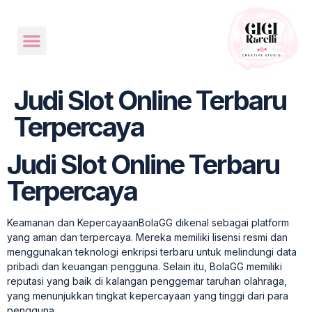
Judi Slot Online Terbaru
Terpercaya
Judi Slot Online Terbaru
Terpercaya
Keamanan dan KepercayaanBolaGG dikenal sebagai platform
yang aman dan terpercaya. Mereka memiliki lisensi resmi dan
menggunakan teknologi enkripsi terbaru untuk melindungi data
pribadi dan keuangan pengguna. Selain itu, BolaGG memiliki
reputasi yang baik di kalangan penggemar taruhan olahraga,
yang menunjukkan tingkat kepercayaan yang tinggi dari para
pengguna.