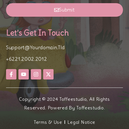
Submit
Let’s Get In Touch
Support@yourdomain.tld
+6221.2002.2012
Copyright © 2024 Toffeestudio, All Rights
Reserved. Powered By Toffeestudio.
Terms & Use
Legal Notice