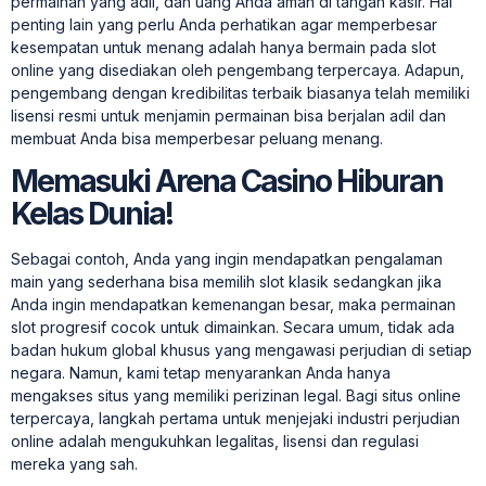
permainan yang adil, dan uang Anda aman di tangan kasir. Hal
penting lain yang perlu Anda perhatikan agar memperbesar
kesempatan untuk menang adalah hanya bermain pada slot
online yang disediakan oleh pengembang terpercaya. Adapun,
pengembang dengan kredibilitas terbaik biasanya telah memiliki
lisensi resmi untuk menjamin permainan bisa berjalan adil dan
membuat Anda bisa memperbesar peluang menang.
Memasuki Arena Casino Hiburan
Kelas Dunia!
Sebagai contoh, Anda yang ingin mendapatkan pengalaman
main yang sederhana bisa memilih slot klasik sedangkan jika
Anda ingin mendapatkan kemenangan besar, maka permainan
slot progresif cocok untuk dimainkan. Secara umum, tidak ada
badan hukum global khusus yang mengawasi perjudian di setiap
negara. Namun, kami tetap menyarankan Anda hanya
mengakses situs yang memiliki perizinan legal. Bagi situs online
terpercaya, langkah pertama untuk menjejaki industri perjudian
online adalah mengukuhkan legalitas, lisensi dan regulasi
mereka yang sah.