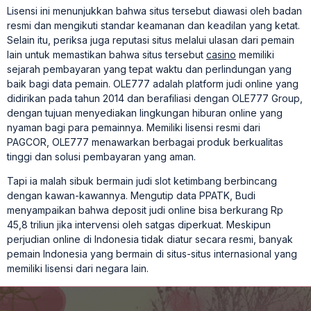
Lisensi ini menunjukkan bahwa situs tersebut diawasi oleh badan
resmi dan mengikuti standar keamanan dan keadilan yang ketat.
Selain itu, periksa juga reputasi situs melalui ulasan dari pemain
lain untuk memastikan bahwa situs tersebut
casino
memiliki
sejarah pembayaran yang tepat waktu dan perlindungan yang
baik bagi data pemain. OLE777 adalah platform judi online yang
didirikan pada tahun 2014 dan berafiliasi dengan OLE777 Group,
dengan tujuan menyediakan lingkungan hiburan online yang
nyaman bagi para pemainnya. Memiliki lisensi resmi dari
PAGCOR, OLE777 menawarkan berbagai produk berkualitas
tinggi dan solusi pembayaran yang aman.
Tapi ia malah sibuk bermain judi slot ketimbang berbincang
dengan kawan-kawannya. Mengutip data PPATK, Budi
menyampaikan bahwa deposit judi online bisa berkurang Rp
45,8 triliun jika intervensi oleh satgas diperkuat. Meskipun
perjudian online di Indonesia tidak diatur secara resmi, banyak
pemain Indonesia yang bermain di situs-situs internasional yang
memiliki lisensi dari negara lain.