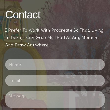
Contact
I Prefer To Work With Procreate So That, Living
In Ibiza, I Can Grab My IPad At Any Moment
And Draw Anywhere.