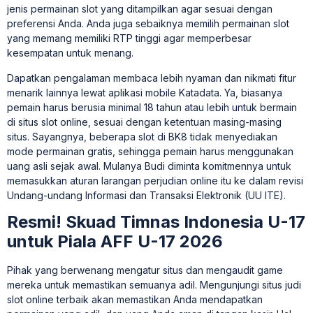
jenis permainan slot yang ditampilkan agar sesuai dengan
preferensi Anda. Anda juga sebaiknya memilih permainan slot
yang memang memiliki RTP tinggi agar memperbesar
kesempatan untuk menang.
Dapatkan pengalaman membaca lebih nyaman dan nikmati fitur
menarik lainnya lewat aplikasi mobile Katadata. Ya, biasanya
pemain harus berusia minimal 18 tahun atau lebih untuk bermain
di situs slot online, sesuai dengan ketentuan masing-masing
situs. Sayangnya, beberapa slot di BK8 tidak menyediakan
mode permainan gratis, sehingga pemain harus menggunakan
uang asli sejak awal. Mulanya Budi diminta komitmennya untuk
memasukkan aturan larangan perjudian online itu ke dalam revisi
Undang-undang Informasi dan Transaksi Elektronik (UU ITE).
Resmi! Skuad Timnas Indonesia U-17
untuk Piala AFF U-17 2026
Pihak yang berwenang mengatur situs dan mengaudit game
mereka untuk memastikan semuanya adil. Mengunjungi situs judi
slot online terbaik akan memastikan Anda mendapatkan