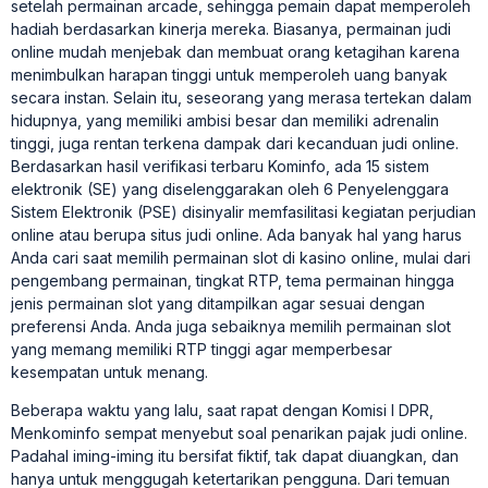
setelah permainan arcade, sehingga pemain dapat memperoleh
hadiah berdasarkan kinerja mereka. Biasanya, permainan judi
online mudah menjebak dan membuat orang ketagihan karena
menimbulkan harapan tinggi untuk memperoleh uang banyak
secara instan. Selain itu, seseorang yang merasa tertekan dalam
hidupnya, yang memiliki ambisi besar dan memiliki adrenalin
tinggi, juga rentan terkena dampak dari kecanduan judi online.
Berdasarkan hasil verifikasi terbaru Kominfo, ada 15 sistem
elektronik (SE) yang diselenggarakan oleh 6 Penyelenggara
Sistem Elektronik (PSE) disinyalir memfasilitasi kegiatan perjudian
online atau berupa situs judi online. Ada banyak hal yang harus
Anda cari saat memilih permainan slot di kasino online, mulai dari
pengembang permainan, tingkat RTP, tema permainan hingga
jenis permainan slot yang ditampilkan agar sesuai dengan
preferensi Anda. Anda juga sebaiknya memilih permainan slot
yang memang memiliki RTP tinggi agar memperbesar
kesempatan untuk menang.
Beberapa waktu yang lalu, saat rapat dengan Komisi I DPR,
Menkominfo sempat menyebut soal penarikan pajak judi online.
Padahal iming-iming itu bersifat fiktif, tak dapat diuangkan, dan
hanya untuk menggugah ketertarikan pengguna. Dari temuan