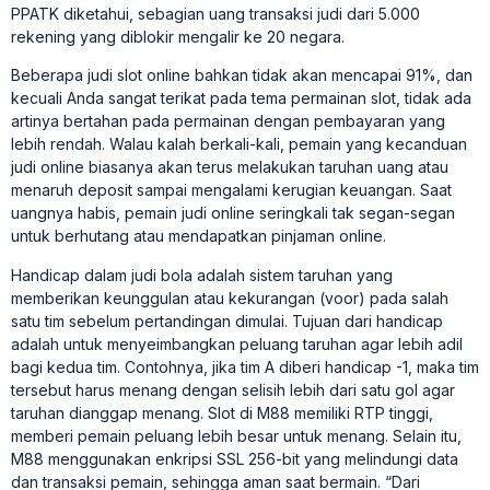
PPATK diketahui, sebagian uang transaksi judi dari 5.000
rekening yang diblokir mengalir ke 20 negara.
Beberapa judi slot online bahkan tidak akan mencapai 91%, dan
kecuali Anda sangat terikat pada tema permainan slot, tidak ada
artinya bertahan pada permainan dengan pembayaran yang
lebih rendah. Walau kalah berkali-kali, pemain yang kecanduan
judi online biasanya akan terus melakukan taruhan uang atau
menaruh deposit sampai mengalami kerugian keuangan. Saat
uangnya habis, pemain judi online seringkali tak segan-segan
untuk berhutang atau mendapatkan pinjaman online.
Handicap dalam judi bola adalah sistem taruhan yang
memberikan keunggulan atau kekurangan (voor) pada salah
satu tim sebelum pertandingan dimulai. Tujuan dari handicap
adalah untuk menyeimbangkan peluang taruhan agar lebih adil
bagi kedua tim. Contohnya, jika tim A diberi handicap -1, maka tim
tersebut harus menang dengan selisih lebih dari satu gol agar
taruhan dianggap menang. Slot di M88 memiliki RTP tinggi,
memberi pemain peluang lebih besar untuk menang. Selain itu,
M88 menggunakan enkripsi SSL 256-bit yang melindungi data
dan transaksi pemain, sehingga aman saat bermain. “Dari