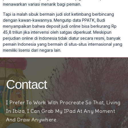
menawarkan variasi menarik bagi pemain.
Tapi ia malah sibuk bermain judi slot ketimbang berbincang
dengan kawan-kawannya. Mengutip data PPATK, Budi
menyampaikan bahwa deposit judi online bisa berkurang Rp
45,8 triliun jika intervensi oleh satgas diperkuat. Meskipun
perjudian online di Indonesia tidak diatur secara resmi, banyak
pemain Indonesia yang bermain di situs-situs internasional yang
memiliki lisensi dari negara lain.
Contact
I Prefer To Work With Procreate So That, Living
In Ibiza, I Can Grab My IPad At Any Moment
And Draw Anywhere.