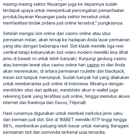
masing-masing sektor Keuangan juga ke depannya sudah
terdapat upaya untuk memperkuat pencegahan pemanfaatan
produk/layanan Keuangan pada sektor tersebut untuk
memfasilitasi tindak pidana judi online tersebut,” pungkasnya.
Setelah mengisi slot online dari casino online atau situs
permainan instan, akan tersaji ke hadapan Anda layar permainan
yang diisi dengan beberapa reel. Slot klasik memiliki tiga reel
vertikal tetapi kebanyakan slot video modern memiliki lima (lihat
jenis di bawah ini untuk lebih banyak). Kunjungi gedung casino
atau bermain lewat situs casino online hari
casino
ini dan Anda
akan menemukan, di antara permainan roulette dan blackjack,
mesin slot tumpuk menumpuk. Sudah banyak hal yang dilakukan
untuk memberantas judi online di Indonesia. Misalnya dengan
memblokir situs dan aplikasi, memblokir akun e-wallet juga
rekening bank yang terafiliasi judi online, hingga memutus akses
internet dari Kamboja dan Davos, FilipinaB.
Hasil curiannya digunakan untuk membeli narkoba jenis sabu
dan bermain judi slot. Slot di 188BET memiliki RTP tinggi hingga
98%, memberikan peluang lebih besar untuk menang. Beragam
permainan slot dari penyedia terkenal juga tersedia,