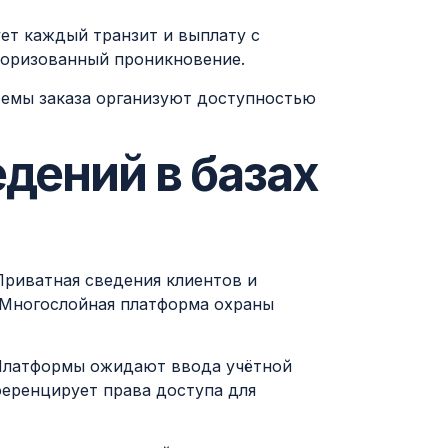
ет каждый транзит и выплату с
торизованный проникновение.
темы заказа организуют доступностью
дений в базах
Приватная сведения клиентов и
 Многослойная платформа охраны
 Платформы ожидают ввода учётной
ференцирует права доступа для