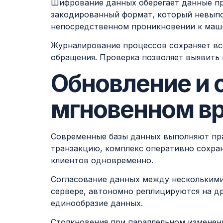
Шифрование данных оберегает данные пр
закодированный формат, который невыпо
непосредственном проникновении к маш
Журналирование процессов сохраняет вс
обращения. Проверка позволяет выявить
Обновление и 
мгновенном в
Современные базы данных выполняют пра
транзакцию, комплекс оперативно сохр
клиентов одновременно.
Согласование данных между несколькими
сервере, автономно реплицируются на др
единообразие данных.
Столкновения при параллельном изменен