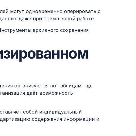
елей могут одновременно оперировать с
 данных даже при повышенной работе.
Инструменты архивного сохранения
изированном
ения организуются по таблицам, где
рганизация даёт возможность
дставляет собой индивидуальный
андартизацию содержания информации и