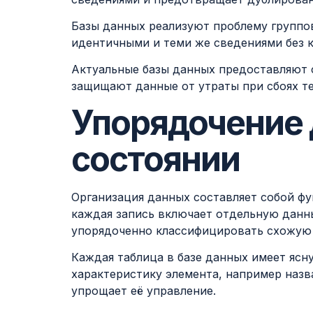
Базы данных реализуют проблему группо
идентичными и теми же сведениями без 
Актуальные базы данных предоставляют 
защищают данные от утраты при сбоях те
Упорядочение 
состоянии
Организация данных составляет собой фу
каждая запись включает отдельную данны
упорядоченно классифицировать схожую 
Каждая таблица в базе данных имеет яс
характеристику элемента, например наз
упрощает её управление.