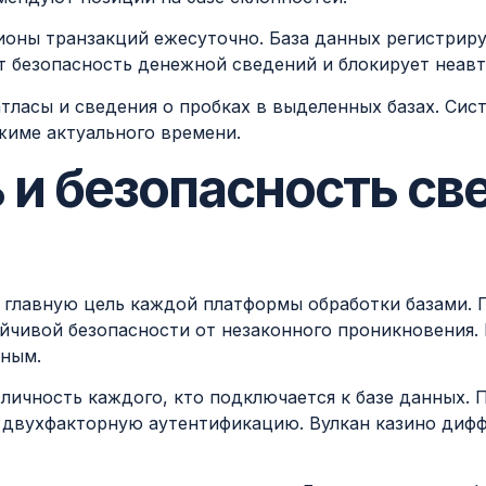
ны транзакций ежесуточно. База данных регистриру
ет безопасность денежной сведений и блокирует неав
ласы и сведения о пробках в выделенных базах. Сис
жиме актуального времени.
и безопасность све
 главную цель каждой платформы обработки базами. 
йчивой безопасности от незаконного проникновения.
нным.
 личность каждого, кто подключается к базе данных.
ь двухфакторную аутентификацию. Вулкан казино диф