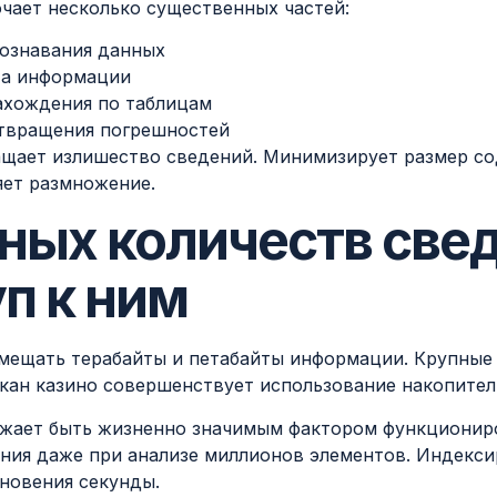
чает несколько существенных частей:
познавания данных
та информации
ахождения по таблицам
отвращения погрешностей
ащает излишество сведений. Минимизирует размер с
яет размножение.
ных количеств свед
п к ним
змещать терабайты и петабайты информации. Крупны
улкан казино совершенствует использование накопител
жает быть жизненно значимым фактором функциониро
ния даже при анализе миллионов элементов. Индекс
новения секунды.