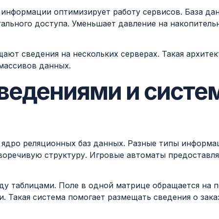
информации оптимизирует работу сервисов. База да
ального доступа. Уменьшает давление на накопитель
ют сведения на нескольких серверах. Такая архитек
массивов данных.
ведениями и систем
ядро реляционных баз данных. Разные типы информа
воречивую структуру. Игровые автоматы предоставля
у таблицами. Поле в одной матрице обращается на п
 Такая система помогает размещать сведения о зака