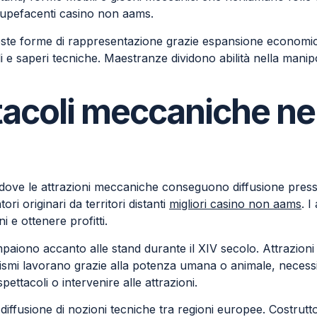
tupefacenti casino non aams.
este forme di rappresentazione grazie espansione economica
 e saperi tecniche. Maestranze dividono abilità nella manipol
ttacoli meccaniche ne
 dove le attrazioni meccaniche conseguono diffusione presso 
ori originari da territori distanti
migliori casino non aams
. I
i e ottenere profitti.
 compaiono accanto alle stand durante il XIV secolo. Attrazion
ismi lavorano grazie alla potenza umana o animale, necessita
ettacoli o intervenire alle attrazioni.
a diffusione di nozioni tecniche tra regioni europee. Costrut