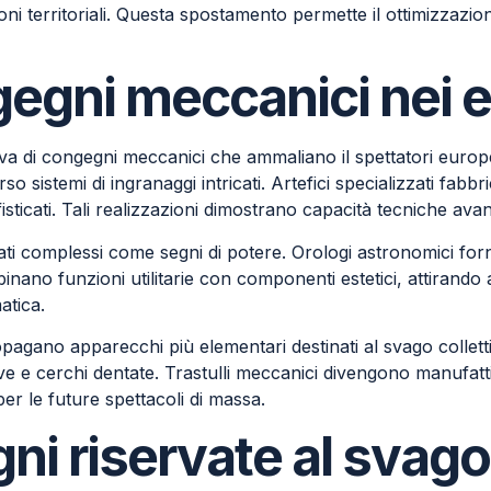
zioni territoriali. Questa spostamento permette il ottimizzazio
egni meccanici nei 
va di congegni meccanici che ammaliano il spettatori europeo 
o sistemi di ingranaggi intricati. Artefici specializzati fab
sticati. Tali realizzazioni dimostrano capacità tecniche av
ti complessi come segni di potere. Orologi astronomici forni
nano funzioni utilitarie con componenti estetici, attirando ab
atica.
opagano apparecchi più elementari destinati al svago colletti
 e cerchi dentate. Trastulli meccanici divengono manufatti s
er le future spettacoli di massa.
ni riservate al svago