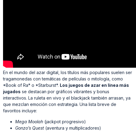
En el mundo del azar digital, los títulos más populares suelen ser
tragamonedas con temáticas de películas o mitología, como
*Book of Ra* o *Starburst*.
Los juegos de azar en línea más
jugados
se destacan por gráficos vibrantes y bonus
interactivos. La ruleta en vivo y el blackjack también arrasan, ya
que mezclan emoción con estrategia. Una lista breve de
favoritos incluye:
Mega Moolah
(jackpot progresivo)
Gonzo’s Quest
(aventura y multiplicadores)