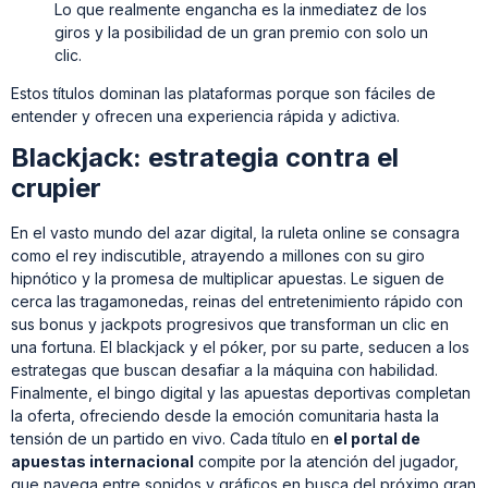
Lo que realmente engancha es la inmediatez de los
giros y la posibilidad de un gran premio con solo un
clic.
Estos títulos dominan las plataformas porque son fáciles de
entender y ofrecen una experiencia rápida y adictiva.
Blackjack: estrategia contra el
crupier
En el vasto mundo del azar digital, la ruleta online se consagra
como el rey indiscutible, atrayendo a millones con su giro
hipnótico y la promesa de multiplicar apuestas. Le siguen de
cerca las tragamonedas, reinas del entretenimiento rápido con
sus bonus y jackpots progresivos que transforman un clic en
una fortuna. El blackjack y el póker, por su parte, seducen a los
estrategas que buscan desafiar a la máquina con habilidad.
Finalmente, el bingo digital y las apuestas deportivas completan
la oferta, ofreciendo desde la emoción comunitaria hasta la
tensión de un partido en vivo. Cada título en
el portal de
apuestas internacional
compite por la atención del jugador,
que navega entre sonidos y gráficos en busca del próximo gran