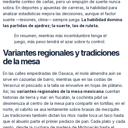
mediante conteo de cartas, pero un empujón de suerte nunca
sobra. En deportes y apuestas de carreras, la habilidad para
analizar estadísticas mejora las decisiones, aunque el factor
suerte —lesiones, clima— siempre juega.
La habilidad domina
las partidas de ajedrez; la suerte, las de ruleta.
En resumen, mientras más incertidumbre tenga el
juego, más peso tendrá el azar sobre tu control.
Variantes regionales y tradiciones
de la mesa
En las calles empedradas de Oaxaca, el mole almendra aún se
sirve en cazuelas de barro, mientras que en las costas de
Veracruz el pescado a la talla se envuelve en hojas de plátano.
Así, las
variantes regionales de la mesa mexicana
cuentan
historias de tierra y mar: en Yucatán, la cochinita pibil se
desmenuza al centro de la mesa para compartir en tortillas; en el
norte, el cabrito se asa lentamente sobre brasas de mezquite.
Las tradiciones también dictan los ritos: nadie toca un taco hasta
que el abuelo parte el primer pedazo de pan. Cada plato y cada
gesto, desde la cuchara de madera de Michoacán hasta el