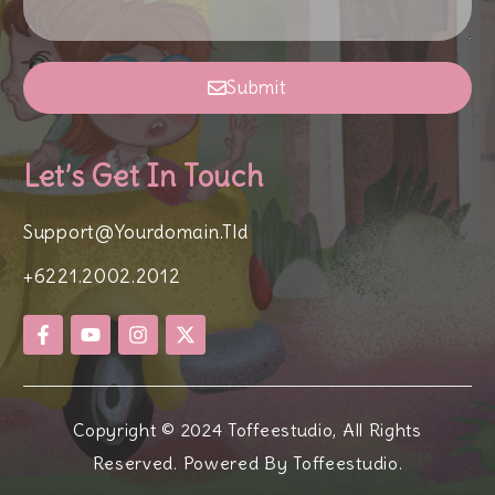
Submit
Let’s Get In Touch
Support@yourdomain.tld
+6221.2002.2012
Copyright © 2024 Toffeestudio, All Rights
Reserved. Powered By Toffeestudio.