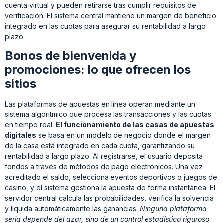
cuenta virtual y pueden retirarse tras cumplir requisitos de
verificación. El sistema central mantiene un margen de beneficio
integrado en las cuotas para asegurar su rentabilidad a largo
plazo.
Bonos de bienvenida y
promociones: lo que ofrecen los
sitios
Las plataformas de apuestas en línea operan mediante un
sistema algorítmico que procesa las transacciones y las cuotas
en tiempo real.
El funcionamiento de las casas de apuestas
digitales
se basa en un modelo de negocio donde el margen
de la casa está integrado en cada cuota, garantizando su
rentabilidad a largo plazo. Al registrarse, el usuario deposita
fondos a través de métodos de pago electrónicos. Una vez
acreditado el saldo, selecciona eventos deportivos o juegos de
casino, y el sistema gestiona la apuesta de forma instantánea. El
servidor central calcula las probabilidades, verifica la solvencia
y liquida automáticamente las ganancias.
Ninguna plataforma
seria depende del azar, sino de un control estadístico riguroso
.