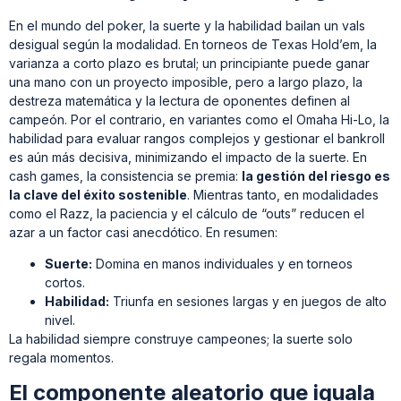
En el mundo del poker, la suerte y la habilidad bailan un vals
desigual según la modalidad. En torneos de Texas Hold’em, la
varianza a corto plazo es brutal; un principiante puede ganar
una mano con un proyecto imposible, pero a largo plazo, la
destreza matemática y la lectura de oponentes definen al
campeón. Por el contrario, en variantes como el Omaha Hi-Lo, la
habilidad para evaluar rangos complejos y gestionar el bankroll
es aún más decisiva, minimizando el impacto de la suerte. En
cash games, la consistencia se premia:
la gestión del riesgo es
la clave del éxito sostenible
. Mientras tanto, en modalidades
como el Razz, la paciencia y el cálculo de “outs” reducen el
azar a un factor casi anecdótico. En resumen:
Suerte:
Domina en manos individuales y en torneos
cortos.
Habilidad:
Triunfa en sesiones largas y en juegos de alto
nivel.
La habilidad siempre construye campeones; la suerte solo
regala momentos.
El componente aleatorio que iguala