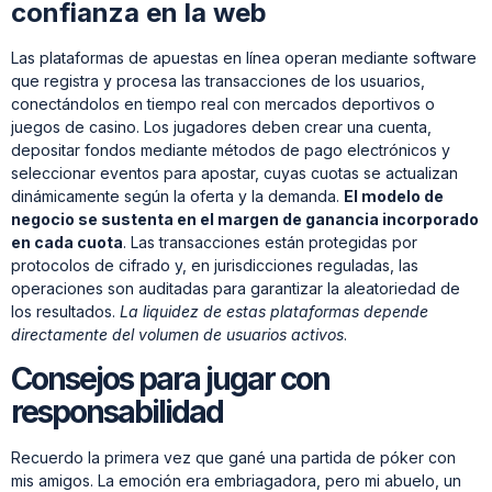
confianza en la web
Las plataformas de apuestas en línea operan mediante software
que registra y procesa las transacciones de los usuarios,
conectándolos en tiempo real con mercados deportivos o
juegos de casino. Los jugadores deben crear una cuenta,
depositar fondos mediante métodos de pago electrónicos y
seleccionar eventos para apostar, cuyas cuotas se actualizan
dinámicamente según la oferta y la demanda.
El modelo de
negocio se sustenta en el margen de ganancia incorporado
en cada cuota
. Las transacciones están protegidas por
protocolos de cifrado y, en jurisdicciones reguladas, las
operaciones son auditadas para garantizar la aleatoriedad de
los resultados.
La liquidez de estas plataformas depende
directamente del volumen de usuarios activos
.
Consejos para jugar con
responsabilidad
Recuerdo la primera vez que gané una partida de póker con
mis amigos. La emoción era embriagadora, pero mi abuelo, un