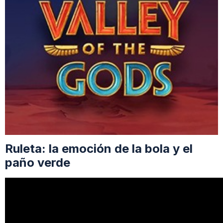
Ruleta: la emoción de la bola y el
paño verde