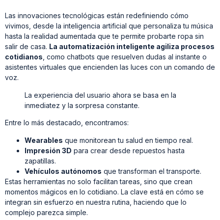
Las innovaciones tecnológicas están redefiniendo cómo
vivimos, desde la inteligencia artificial que personaliza tu música
hasta la realidad aumentada que te permite probarte ropa sin
salir de casa.
La automatización inteligente agiliza procesos
cotidianos
, como chatbots que resuelven dudas al instante o
asistentes virtuales que encienden las luces con un comando de
voz.
La experiencia del usuario ahora se basa en la
inmediatez y la sorpresa constante.
Entre lo más destacado, encontramos:
Wearables
que monitorean tu salud en tiempo real.
Impresión 3D
para crear desde repuestos hasta
zapatillas.
Vehículos autónomos
que transforman el transporte.
Estas herramientas no solo facilitan tareas, sino que crean
momentos mágicos en lo cotidiano. La clave está en cómo se
integran sin esfuerzo en nuestra rutina, haciendo que lo
complejo parezca simple.