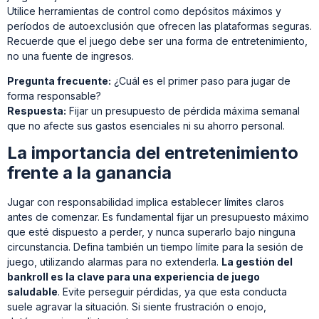
Utilice herramientas de control como depósitos máximos y
períodos de autoexclusión que ofrecen las plataformas seguras.
Recuerde que el juego debe ser una forma de entretenimiento,
no una fuente de ingresos.
Pregunta frecuente:
¿Cuál es el primer paso para jugar de
forma responsable?
Respuesta:
Fijar un presupuesto de pérdida máxima semanal
que no afecte sus gastos esenciales ni su ahorro personal.
La importancia del entretenimiento
frente a la ganancia
Jugar con responsabilidad implica establecer límites claros
antes de comenzar. Es fundamental fijar un presupuesto máximo
que esté dispuesto a perder, y nunca superarlo bajo ninguna
circunstancia. Defina también un tiempo límite para la sesión de
juego, utilizando alarmas para no extenderla.
La gestión del
bankroll es la clave para una experiencia de juego
saludable
. Evite perseguir pérdidas, ya que esta conducta
suele agravar la situación. Si siente frustración o enojo,