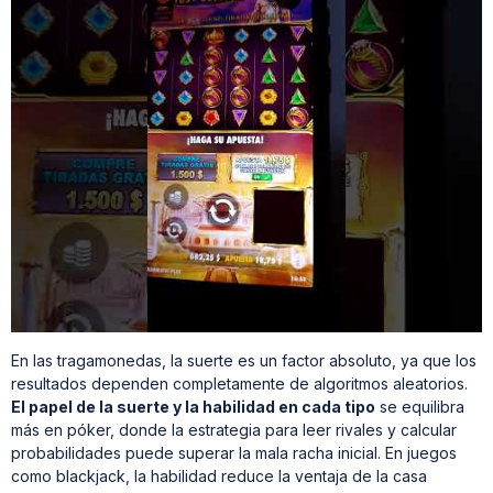
En las tragamonedas, la suerte es un factor absoluto, ya que los
resultados dependen completamente de algoritmos aleatorios.
El papel de la suerte y la habilidad en cada tipo
se equilibra
más en póker, donde la estrategia para leer rivales y calcular
probabilidades puede superar la mala racha inicial. En juegos
como blackjack, la habilidad reduce la ventaja de la casa