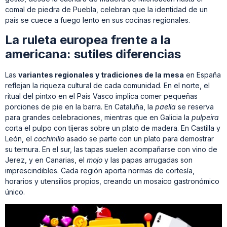
comal de piedra de Puebla, celebran que la identidad de un
país se cuece a fuego lento en sus cocinas regionales.
La ruleta europea frente a la
americana: sutiles diferencias
Las
variantes regionales y tradiciones de la mesa
en España
reflejan la riqueza cultural de cada comunidad. En el norte, el
ritual del pintxo en el País Vasco implica comer pequeñas
porciones de pie en la barra. En Cataluña, la
paella
se reserva
para grandes celebraciones, mientras que en Galicia la
pulpeira
corta el pulpo con tijeras sobre un plato de madera. En Castilla y
León, el
cochinillo
asado se parte con un plato para demostrar
su ternura. En el sur, las tapas suelen acompañarse con vino de
Jerez, y en Canarias, el
mojo
y las papas arrugadas son
imprescindibles. Cada región aporta normas de cortesía,
horarios y utensilios propios, creando un mosaico gastronómico
único.