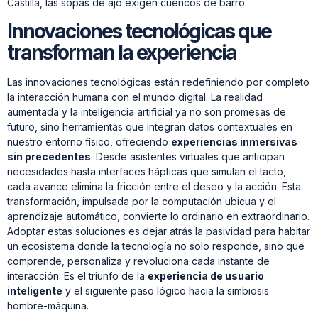
Castilla, las sopas de ajo exigen cuencos de barro.
Innovaciones tecnológicas que
transforman la experiencia
Las innovaciones tecnológicas están redefiniendo por completo
la interacción humana con el mundo digital. La realidad
aumentada y la inteligencia artificial ya no son promesas de
futuro, sino herramientas que integran datos contextuales en
nuestro entorno físico, ofreciendo
experiencias inmersivas
sin precedentes
. Desde asistentes virtuales que anticipan
necesidades hasta interfaces hápticas que simulan el tacto,
cada avance elimina la fricción entre el deseo y la acción. Esta
transformación, impulsada por la computación ubicua y el
aprendizaje automático, convierte lo ordinario en extraordinario.
Adoptar estas soluciones es dejar atrás la pasividad para habitar
un ecosistema donde la tecnología no solo responde, sino que
comprende, personaliza y revoluciona cada instante de
interacción. Es el triunfo de la
experiencia de usuario
inteligente
y el siguiente paso lógico hacia la simbiosis
hombre-máquina.