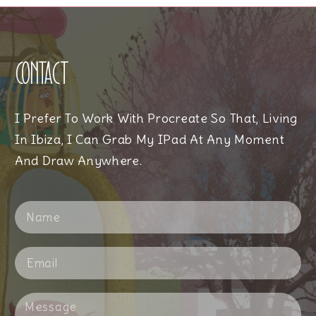
Contact
I Prefer To Work With Procreate So That, Living
In Ibiza, I Can Grab My IPad At Any Moment
And Draw Anywhere.