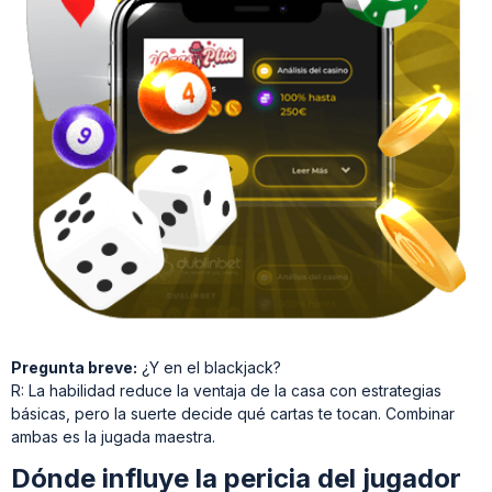
Pregunta breve:
¿Y en el blackjack?
R: La habilidad reduce la ventaja de la casa con estrategias
básicas, pero la suerte decide qué cartas te tocan. Combinar
ambas es la jugada maestra.
Dónde influye la pericia del jugador