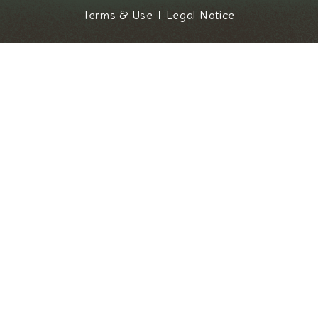
Terms & Use
Legal Notice