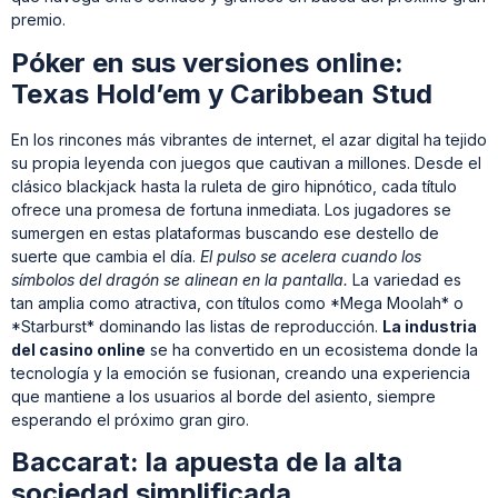
premio.
Póker en sus versiones online:
Texas Hold’em y Caribbean Stud
En los rincones más vibrantes de internet, el azar digital ha tejido
su propia leyenda con juegos que cautivan a millones. Desde el
clásico blackjack hasta la ruleta de giro hipnótico, cada título
ofrece una promesa de fortuna inmediata. Los jugadores se
sumergen en estas plataformas buscando ese destello de
suerte que cambia el día.
El pulso se acelera cuando los
símbolos del dragón se alinean en la pantalla.
La variedad es
tan amplia como atractiva, con títulos como *Mega Moolah* o
*Starburst* dominando las listas de reproducción.
La industria
del casino online
se ha convertido en un ecosistema donde la
tecnología y la emoción se fusionan, creando una experiencia
que mantiene a los usuarios al borde del asiento, siempre
esperando el próximo gran giro.
Baccarat: la apuesta de la alta
sociedad simplificada