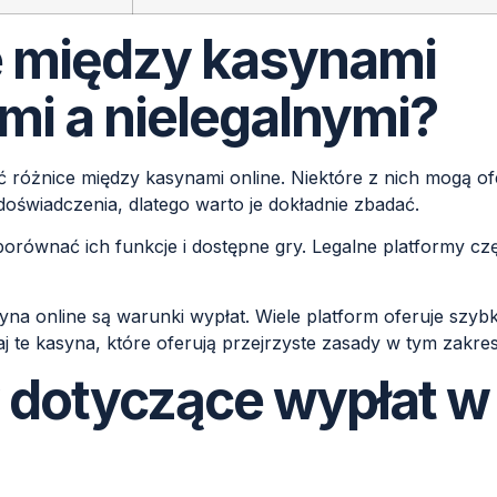
ce między kasynami
mi a nielegalnymi?
 różnice między kasynami online. Niektóre z nich mogą of
oświadczenia, dlatego warto je dokładnie zbadać.
orównać ich funkcje i dostępne gry. Legalne platformy cz
online są warunki wypłat. Wiele platform oferuje szybkie
aj te kasyna, które oferują przejrzyste zasady w tym zakres
y dotyczące wypłat 