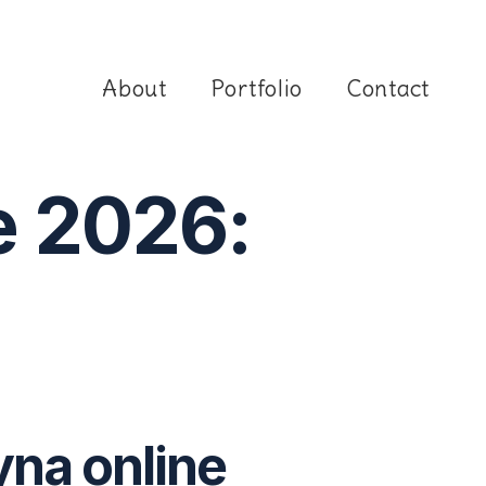
About
Portfolio
Contact
e 2026:
yna online