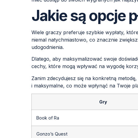
Jakie są opcje
Wiele graczy preferuje szybkie wypłaty, któr
niemal natychmiastowo, co znacznie zwiększa 
udogodnienia.
Dlatego, aby maksymalizować swoje doświadc
cechy, które mogą wpływać na wygodę korzysta
Zanim zdecydujesz się na konkretną metodę, 
i maksymalne, co może wpłynąć na Twoje pla
Gry
Book of Ra
Gonzo’s Quest