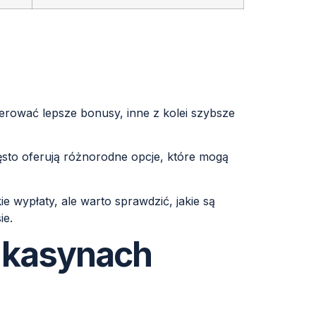
erować lepsze bonusy, inne z kolei szybsze
ęsto oferują różnorodne opcje, które mogą
 wypłaty, ale warto sprawdzić, jakie są
ie.
w kasynach