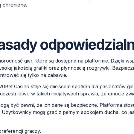
ą chronione.
asady odpowiedzialn
orodność gier, które są dostępne na platformie. Dzięki 
soką jakością grafiki oraz płynnością rozgrywki. Bezpiec
trować się tylko na zabawie.
20Bet Casino staje się miejscem spotkań dla pasjonatów gi
uczestnictwo w takich inicjatywach sprawia, że emocje zw
mogą być pewni, że ich dane są bezpieczne. Platforma sto
Użytkownicy mogą grać z pełnym spokojem ducha, co jest
referencji graczy.