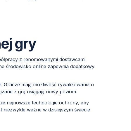
ej gry
współpracy z renomowanymi dostawcami
zne środowisko online zapewnia dodatkowy
er. Gracze mają możliwość rywalizowania o
iązane z grą osiągają nowy poziom.
suje najnowsze technologie ochrony, aby
 niezwykle ważne w dzisiejszym świecie