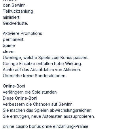
den Gewinn.
Teilrückzahlung
minimiert
Geldverluste.
Aktiviere Promotions
permanent.
Spiele
clever.
Überlege, welche Spiele zum Bonus passen.
Geringe Einsätze entfalten hohe Wirkung.
Achte auf das Ablaufdatum von Aktionen.
Übersehe keine Sonderaktionen.
Online-Boni
verlängern die Spielstunden.
Diese Online-Boni
verbessern die Chancen auf Gewinn.
Sie machen das Spielen abwechslungsreicher.
Sie ermutigen, neue Automaten auszuprobieren.
online casino bonus ohne einzahlung-Prämie