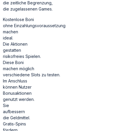
die zeitliche Begrenzung,
die zugelassenen Games.
Kostenlose Boni
ohne Einzahlungsvoraussetzung
machen
ideal.
Die Aktionen
gestatten
risikofreies Spielen.
Diese Boni
machen möglich
verschiedene Slots zu testen.
Im Anschluss
können Nutzer
Bonusaktionen
genutzt werden.
Sie
aufbessern
die Geldmittel.
Gratis-Spins
fördern