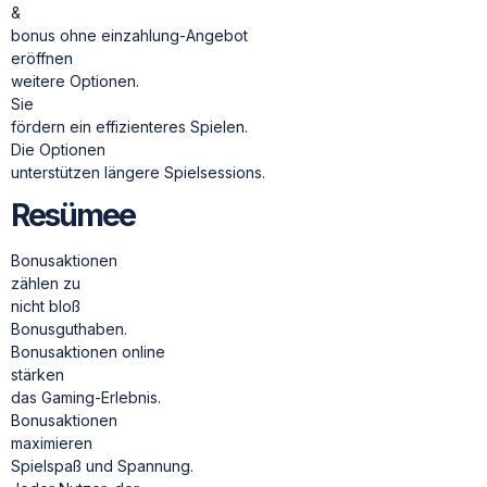
&
bonus ohne einzahlung-Angebot
eröffnen
weitere Optionen.
Sie
fördern ein effizienteres Spielen.
Die Optionen
unterstützen längere Spielsessions.
Resümee
Bonusaktionen
zählen zu
nicht bloß
Bonusguthaben.
Bonusaktionen online
stärken
das Gaming-Erlebnis.
Bonusaktionen
maximieren
Spielspaß und Spannung.