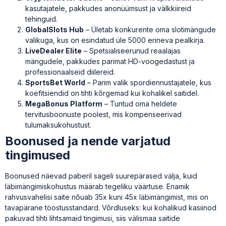
kasutajatele, pakkudes anonüümsust ja välkkiireid
tehinguid.
GlobalSlots Hub
– Ületab konkurente oma slotimängude
valikuga, kus on esindatud üle 5000 erineva pealkirja.
LiveDealer Elite
– Spetsialiseerunud reaalajas
mängudele, pakkudes parimat HD-voogedastust ja
professionaalseid diilereid.
SportsBet World
– Parim valik spordiennustajatele, kus
koefitsiendid on tihti kõrgemad kui kohalikel saitidel.
MegaBonus Platform
– Tuntud oma heldete
tervitusboonuste poolest, mis kompenseerivad
tulumaksukohustust.
Boonused ja nende varjatud
tingimused
Boonused näevad paberil sageli suurepärased välja, kuid
läbimängimiskohustus määrab tegeliku väärtuse. Enamik
rahvusvahelisi saite nõuab 35x kuni 45x läbimängimist, mis on
tavapärane tööstusstandard. Võrdluseks: kui kohalikud kasiinod
pakuvad tihti lihtsamaid tingimusi, siis välismaa saitide