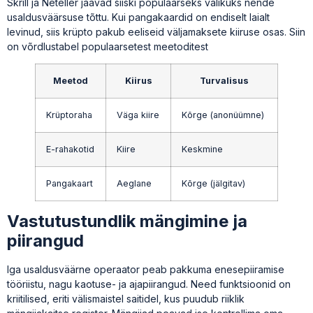
Skrill ja Neteller jäävad siiski populaarseks valikuks nende
usaldusväärsuse tõttu. Kui pangakaardid on endiselt laialt
levinud, siis krüpto pakub eeliseid väljamaksete kiiruse osas. Siin
on võrdlustabel populaarsetest meetoditest
Meetod
Kiirus
Turvalisus
Krüptoraha
Väga kiire
Kõrge (anonüümne)
E-rahakotid
Kiire
Keskmine
Pangakaart
Aeglane
Kõrge (jälgitav)
Vastutustundlik mängimine ja
piirangud
Iga usaldusväärne operaator peab pakkuma enesepiiramise
tööriistu, nagu kaotuse- ja ajapiirangud. Need funktsioonid on
kriitilised, eriti välismaistel saitidel, kus puudub riiklik