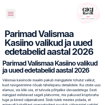
Parimad Valismaa
Kasiino valikud ja uued
edetabelid aastal 2026
Parimad Valismaa Kasiino valikud
ja uued edetabelid aastal 2026
Välismaa kasiinode maailm pakub mängijatele tohutut valikut,
kuid navigeerimine nõuab tähelepanu detailidele. Kui otsite uusi
elamusi, siis kliki siia, et tutvuda põhjalike ülevaadetega. Eesti
mängijad eelistavad sageli platvorme, mis pakuvad krüptoraha
tuge ja kiireid väljamakseid. Siiski tuleb meeles pidada, et
erinevalt kohalikest operaatoritest puudub välismaistel saitidel