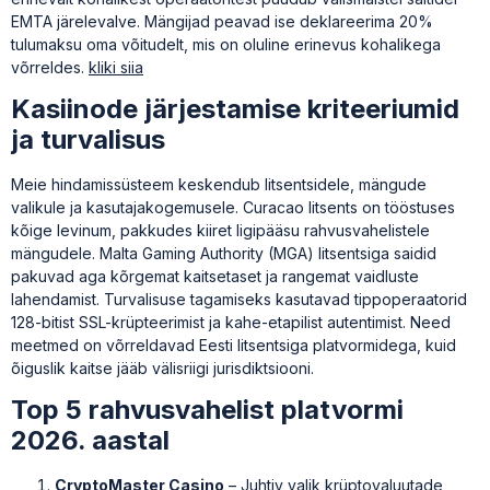
EMTA järelevalve. Mängijad peavad ise deklareerima 20%
tulumaksu oma võitudelt, mis on oluline erinevus kohalikega
võrreldes.
kliki siia
Kasiinode järjestamise kriteeriumid
ja turvalisus
Meie hindamissüsteem keskendub litsentsidele, mängude
valikule ja kasutajakogemusele. Curacao litsents on tööstuses
kõige levinum, pakkudes kiiret ligipääsu rahvusvahelistele
mängudele. Malta Gaming Authority (MGA) litsentsiga saidid
pakuvad aga kõrgemat kaitsetaset ja rangemat vaidluste
lahendamist. Turvalisuse tagamiseks kasutavad tippoperaatorid
128-bitist SSL-krüpteerimist ja kahe-etapilist autentimist. Need
meetmed on võrreldavad Eesti litsentsiga platvormidega, kuid
õiguslik kaitse jääb välisriigi jurisdiktsiooni.
Top 5 rahvusvahelist platvormi
2026. aastal
CryptoMaster Casino
– Juhtiv valik krüptovaluutade