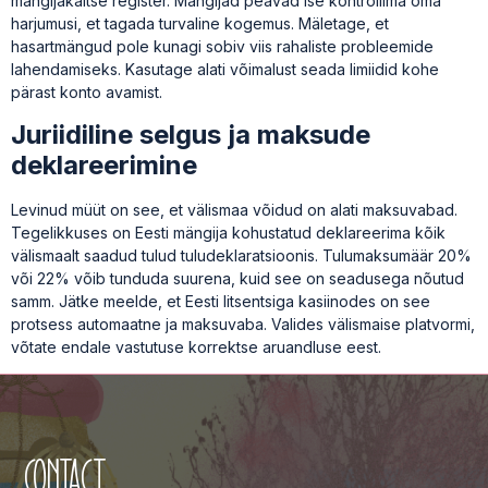
mängijakaitse register. Mängijad peavad ise kontrollima oma
harjumusi, et tagada turvaline kogemus. Mäletage, et
hasartmängud pole kunagi sobiv viis rahaliste probleemide
lahendamiseks. Kasutage alati võimalust seada limiidid kohe
pärast konto avamist.
Juriidiline selgus ja maksude
deklareerimine
Levinud müüt on see, et välismaa võidud on alati maksuvabad.
Tegelikkuses on Eesti mängija kohustatud deklareerima kõik
välismaalt saadud tulud tuludeklaratsioonis. Tulumaksumäär 20%
või 22% võib tunduda suurena, kuid see on seadusega nõutud
samm. Jätke meelde, et Eesti litsentsiga kasiinodes on see
protsess automaatne ja maksuvaba. Valides välismaise platvormi,
võtate endale vastutuse korrektse aruandluse eest.
Contact