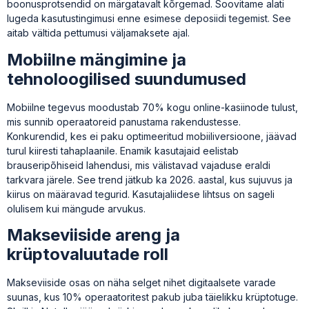
boonusprotsendid on märgatavalt kõrgemad. Soovitame alati
lugeda kasutustingimusi enne esimese deposiidi tegemist. See
aitab vältida pettumusi väljamaksete ajal.
Mobiilne mängimine ja
tehnoloogilised suundumused
Mobiilne tegevus moodustab 70% kogu online-kasiinode tulust,
mis sunnib operaatoreid panustama rakendustesse.
Konkurendid, kes ei paku optimeeritud mobiiliversioone, jäävad
turul kiiresti tahaplaanile. Enamik kasutajaid eelistab
brauseripõhiseid lahendusi, mis välistavad vajaduse eraldi
tarkvara järele. See trend jätkub ka 2026. aastal, kus sujuvus ja
kiirus on määravad tegurid. Kasutajaliidese lihtsus on sageli
olulisem kui mängude arvukus.
Makseviiside areng ja
krüptovaluutade roll
Makseviiside osas on näha selget nihet digitaalsete varade
suunas, kus 10% operaatoritest pakub juba täielikku krüptotuge.