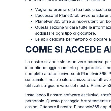
Vogliamo premiare la tua fedele scelta di
L’accesso al PlanetClub avviene aderendo
Planetwin365 offre ai nuovi utenti un b
Questa sezione vi darà tutte le informaz
soddisfare ogni tipo di giocatore.
Le app dedicate permettono di giocare a 
COME SI ACCEDE A
La nostra sezione slot è un vero paradiso per
in continuo aggiornamento per garantirvi sempr
completo a tutto l’universo di Planetwin365. 
sia tramite il nostro sito ottimizzato sia att
utilizzati sui giochi validi del nostro Planet
Installando il nostro software esclusivo, tras
personale. Questo passaggio è strettamente ne
casinò. Ottenere il nostro Planetwin365 app d