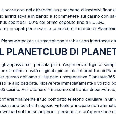
 giocare con noi offrendoti un pacchetto di incentivi finanz
 all’iniziativa e iniziando a scommettere sul casino con sal
onus sport del 100% del primo deposito fino a 2.050€.
ioni principali per iniziare a conoscere il mondo di Planetw
Planetwin poker su smartphone e tablet con interfacce ottim
L PLANETCLUB DI PLANE
 gli appassionati, pensata per un’esperienza di gioco sempr
e le ultime novità e i giochi più amati dal pubblico di Plan
Per questo abbiamo sviluppato un’esperienza Planetwin365 cas
raverso le app dedicate. Riceverete immediatamente il vostro 
win365 casinò. Per ottenere il massimo dal bonus di benvenuto
formerai finalmente il tuo compatto telefono cellulare in un
cessario poiché il negozio virtuale principale non ammette
ownload sul tuo smartphone personale è un’operazione che r