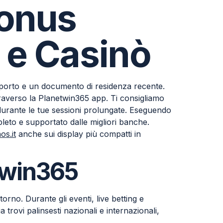
Bonus
 e Casinò
saporto e un documento di residenza recente.
ttraverso la Planetwin365 app. Ti consigliamo
urante le tue sessioni prolungate. Eseguendo
leto e supportato dalle migliori banche.
os.it
anche sui display più compatti in
etwin365
torno. Durante gli eventi, live betting e
 trovi palinsesti nazionali e internazionali,