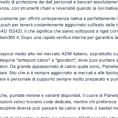
vello di protezione dei dati personali e bancari assolutamen
ienza, con strumenti chiari e reversibili quando la normativ
 duramente per offrirti un’esperienza nativa e perfettament
push per tenerti costantemente aggiornato sull’esito delle 
D 15242), il che significa che siamo sottoposti a rigidi cont
twin365 it. Dopo una rapida verifica interna per garantire la
ayout medio alto nel mercato ADM italiano, soprattutto sul
egorie “antepost calcio” e “giocatori”, dove puoi puntare sul
lciatori. Da grande appassionato di calcio quale sono, Pla
ni. Sito che si è sempre aggiornato ai mercati e alle tipol
are e personale di supporto sempre molto preparato e puntu
he, puntate minime e varianti disponibili. Il cuore di Plane
essioni veloci trovano code dedicate, mentre chi preferisce i
 discipline diverse può passare da calcio a tennis o basket m