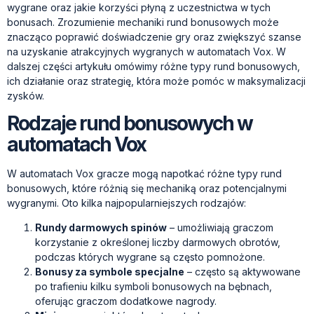
wygrane oraz jakie korzyści płyną z uczestnictwa w tych
bonusach. Zrozumienie mechaniki rund bonusowych może
znacząco poprawić doświadczenie gry oraz zwiększyć szanse
na uzyskanie atrakcyjnych wygranych w automatach Vox. W
dalszej części artykułu omówimy różne typy rund bonusowych,
ich działanie oraz strategię, która może pomóc w maksymalizacji
zysków.
Rodzaje rund bonusowych w
automatach Vox
W automatach Vox gracze mogą napotkać różne typy rund
bonusowych, które różnią się mechaniką oraz potencjalnymi
wygranymi. Oto kilka najpopularniejszych rodzajów:
Rundy darmowych spinów
– umożliwiają graczom
korzystanie z określonej liczby darmowych obrotów,
podczas których wygrane są często pomnożone.
Bonusy za symbole specjalne
– często są aktywowane
po trafieniu kilku symboli bonusowych na bębnach,
oferując graczom dodatkowe nagrody.