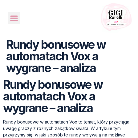
Rundy bonusowe w
automatach Vox a
wygrane – analiza
Rundy bonusowe w
automatach Vox a
wygrane – analiza
Rundy bonusowe w automatach Vox to temat, który przyciąga
uwagę graczy z różnych zakątków świata. W artykule tym
przyjrzymy się, w jaki sposób te rundy wpływają na możliwe