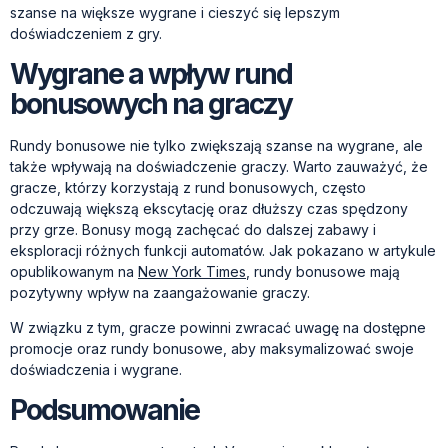
szanse na większe wygrane i cieszyć się lepszym
doświadczeniem z gry.
Wygrane a wpływ rund
bonusowych na graczy
Rundy bonusowe nie tylko zwiększają szanse na wygrane, ale
także wpływają na doświadczenie graczy. Warto zauważyć, że
gracze, którzy korzystają z rund bonusowych, często
odczuwają większą ekscytację oraz dłuższy czas spędzony
przy grze. Bonusy mogą zachęcać do dalszej zabawy i
eksploracji różnych funkcji automatów. Jak pokazano w artykule
opublikowanym na
New York Times
, rundy bonusowe mają
pozytywny wpływ na zaangażowanie graczy.
W związku z tym, gracze powinni zwracać uwagę na dostępne
promocje oraz rundy bonusowe, aby maksymalizować swoje
doświadczenia i wygrane.
Podsumowanie