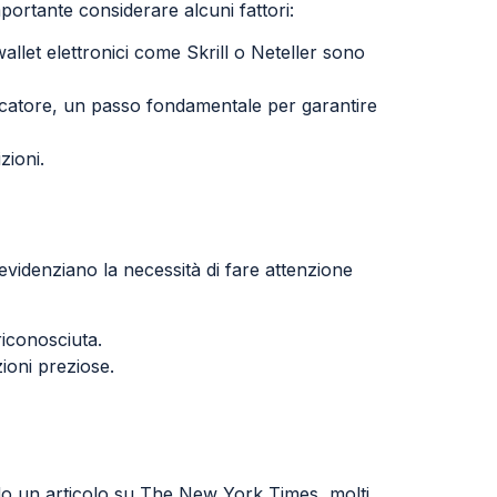
mportante considerare alcuni fattori:
llet elettronici come Skrill o Neteller sono
 giocatore, un passo fondamentale per garantire
zioni.
evidenziano la necessità di fare attenzione
riconosciuta.
ioni preziose.
ndo un articolo su
The New York Times
, molti