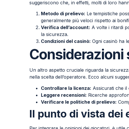
suggeriscono che, in effetti, molti di loro han
Metodo di prelievo:
Le tempistiche poss
generalmente più veloci rispetto ai bonifi
Verifica dell’account:
A volte i ritardi 
la sicurezza.
Condizioni del casinò:
Ogni casinò ha le 
Considerazioni 
Un altro aspetto cruciale riguarda la sicurezz
nella scelta dell’operatore. Ecco alcuni sugge
Controllare la licenza:
Assicurati che il
Leggere recensioni:
Ricerche approfondi
Verificare le politiche di prelievo:
Compr
Il punto di vista dei 
Per integrare le opinioni dei giocatori, è util