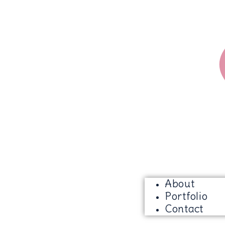
About
Portfolio
Contact