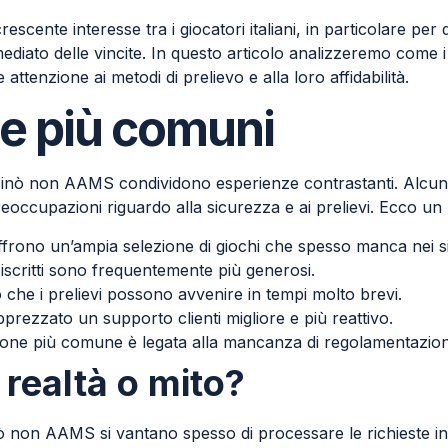
scente interesse tra i giocatori italiani, in particolare per
mmediato delle vincite. In questo articolo analizzeremo come 
ttenzione ai metodi di prelievo e alla loro affidabilità.
e più comuni
asinò non AAMS condividono esperienze contrastanti. Alcuni 
occupazioni riguardo alla sicurezza e ai prelievi. Ecco un r
ono un’ampia selezione di giochi che spesso manca nei siti
iscritti sono frequentemente più generosi.
 che i prelievi possono avvenire in tempi molto brevi.
prezzato un supporto clienti migliore e più reattivo.
ne più comune è legata alla mancanza di regolamentazion
 realtà o mito?
nò non AAMS si vantano spesso di processare le richieste in 