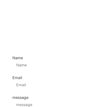
Contact
I Prefer To Work With Procreate So That, Living
In Ibiza, I Can Grab My IPad At Any Moment
And Draw Anywhere.
Name
Email
message