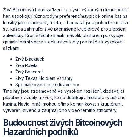
Živá Bitcoinová herní zařízení se pyšní výborným různorodostí
her, uspokojují různorodým preferencím.typické online kasina
klasiky jako blackjack, ruleta, a baccarat jsou pohodlně nabízí
se, každá zahrnující živé přenášené krupiérové pro zlepšení
autenticity. Kromě těchto klasik, několik platforem poskytuje
geniální herní verze a exkluzivní stoly pro hráče s vysokými
sázkami.
Živý Blackjack
Živá Ruleta
Živý Baccarat
Živý Texas Hold’em Varianty
Specializované a exkluzivní hry
Tato hry jsou streamovaná ve vysokém rozlišení, dodávající
působivé vizuály a zvuk, které duplikují atmosféru fyzického
kasina. Navíc, hráči mohou přímo komunikovat s krupiérami,
vytváření živého a zaujímajícího videoherního atmosféry.
Budoucnost živých Bitcoinových
Hazardních podniků