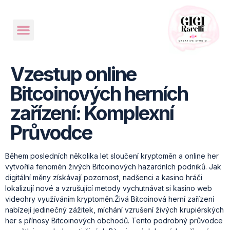
Vzestup online
Bitcoinových herních
zařízení: Komplexní
Průvodce
Během posledních několika let sloučení kryptoměn a online her
vytvořila fenomén živých Bitcoinových hazardních podniků. Jak
digitální měny získávají pozornost, nadšenci a kasino hráči
lokalizují nové a vzrušující metody vychutnávat si kasino web
videohry využíváním kryptoměn.Živá Bitcoinová herní zařízení
nabízejí jedinečný zážitek, míchání vzrušení
živých krupiérských
her s přínosy Bitcoinových obchodů. Tento podrobný průvodce