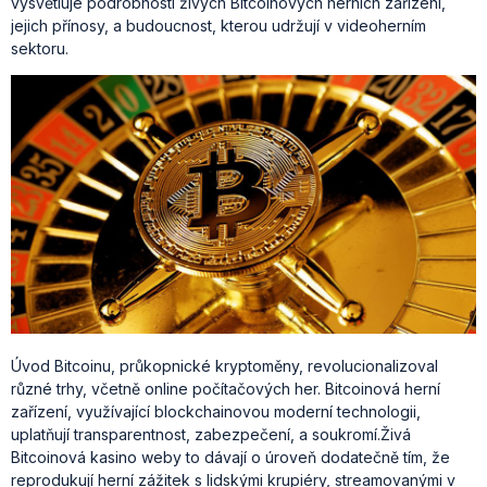
vysvětluje podrobnosti živých Bitcoinových herních zařízení,
jejich přínosy, a budoucnost, kterou udržují v videoherním
sektoru.
Úvod Bitcoinu, průkopnické kryptoměny, revolucionalizoval
různé trhy, včetně online počítačových her. Bitcoinová herní
zařízení, využívající blockchainovou moderní technologii,
uplatňují transparentnost, zabezpečení, a soukromí.Živá
Bitcoinová kasino weby to dávají o úroveň dodatečně tím, že
reprodukují herní zážitek s lidskými krupiéry, streamovanými v