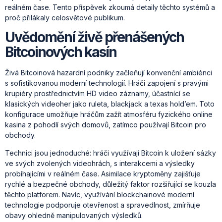
reálném čase. Tento příspěvek zkoumá detaily těchto systémů a
proč přilákaly celosvětové publikum.
Uvědomění živě přenášených
Bitcoinových kasín
Živá Bitcoinová hazardní podniky začleňují konvenční ambiénci
s sofistikovanou moderní technologií. Hráči zapojení s pravými
krupiéry prostřednictvím HD video záznamy, účastnící se
klasických videoher jako ruleta, blackjack a texas hold’em. Toto
konfigurace umožňuje hráčům zažít atmosféru fyzického online
kasina z pohodlí svých domovů, zatímco používají Bitcoin pro
obchody.
Technici jsou jednoduché: hráči využívají Bitcoin k uložení sázky
ve svých zvolených videohrách, s interakcemi a výsledky
probíhajícími v reálném čase. Asimilace kryptoměny zajišťuje
rychlé a bezpečné obchody, důležitý faktor rozšiřující se kouzla
těchto platforem. Navíc, využívání blockchainové moderní
technologie podporuje otevřenost a spravedlnost, zmírňuje
obavy ohledně manipulovaných výsledků.