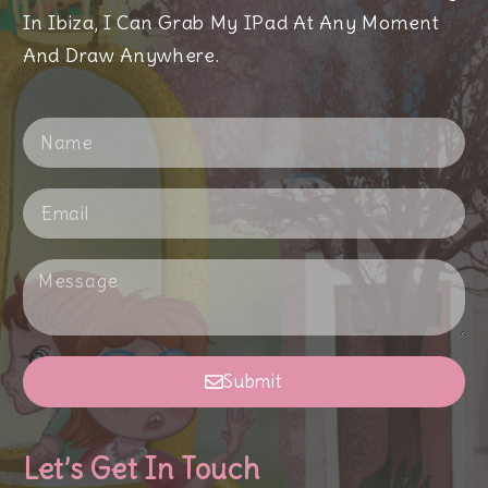
In Ibiza, I Can Grab My IPad At Any Moment
And Draw Anywhere.
Submit
Let’s Get In Touch