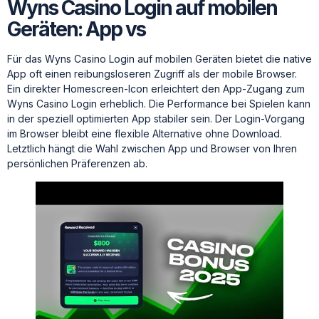
Wyns Casino Login auf mobilen
Geräten: App vs
Für das Wyns Casino Login auf mobilen Geräten bietet die native
App oft einen reibungsloseren Zugriff als der mobile Browser.
Ein direkter Homescreen-Icon erleichtert den App-Zugang zum
Wyns Casino Login erheblich. Die Performance bei Spielen kann
in der speziell optimierten App stabiler sein. Der Login-Vorgang
im Browser bleibt eine flexible Alternative ohne Download.
Letztlich hängt die Wahl zwischen App und Browser von Ihren
persönlichen Präferenzen ab.