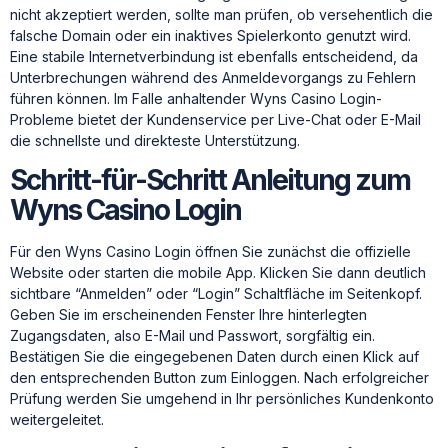
nicht akzeptiert werden, sollte man prüfen, ob versehentlich die
falsche Domain oder ein inaktives Spielerkonto genutzt wird.
Eine stabile Internetverbindung ist ebenfalls entscheidend, da
Unterbrechungen während des Anmeldevorgangs zu Fehlern
führen können. Im Falle anhaltender Wyns Casino Login-
Probleme bietet der Kundenservice per Live-Chat oder E-Mail
die schnellste und direkteste Unterstützung.
Schritt-für-Schritt Anleitung zum
Wyns Casino Login
Für den Wyns Casino Login öffnen Sie zunächst die offizielle
Website oder starten die mobile App. Klicken Sie dann deutlich
sichtbare “Anmelden” oder “Login” Schaltfläche im Seitenkopf.
Geben Sie im erscheinenden Fenster Ihre hinterlegten
Zugangsdaten, also E-Mail und Passwort, sorgfältig ein.
Bestätigen Sie die eingegebenen Daten durch einen Klick auf
den entsprechenden Button zum Einloggen. Nach erfolgreicher
Prüfung werden Sie umgehend in Ihr persönliches Kundenkonto
weitergeleitet.