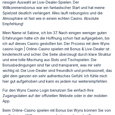
riesigen Auswahl an Live-Dealer-Spielen. Der
Willkommensbonus war ein fantastischer Start und hat meine
Spielzeit deutlich verlängert. Alles läuft reibungslos und die
Atmosphäre ist fast wie in einem echten Casino. Absolute
Empfehlung!
Mein Name ist Sabine, ich bin 37. Nach einigen weniger guten
Erfahrungen hatte ich die Hoffnung schon fast aufgegeben, bis
ich auf dieses Casino gestoßen bin. Der Prozess mit dem Wyns
casino login | Online-Casino spielen mit Bonus & Live-Dealer ist
kinderleicht und sicher. Die Seite überzeugt durch klare Struktur
und eine tolle Mischung aus Slots und Tischspielen. Die
Bonusbedingungen sind fair und transparent, was mir sehr
wichtig ist. Die Live-Dealer sind freundlich und professionell, das
gibt dem ganzen ein sehr authentisches Gefühl. Ich fühle mich
hier gut aufgehoben und kann es jedem nur weiterempfehlen.
Für den Wyns Casino Login benutzen Sie einfach Ihre
Zugangsdaten auf der offiziellen Website oder in der mobilen
App.
Beim Online-Casino spielen mit Bonus bei Wyns können Sie von