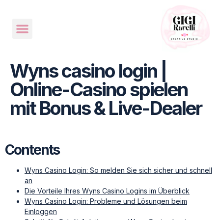
Wyns casino login |
Online-Casino spielen
mit Bonus & Live-Dealer
Contents
Wyns Casino Login: So melden Sie sich sicher und schnell
an
Die Vorteile Ihres Wyns Casino Logins im Überblick
Wyns Casino Login: Probleme und Lösungen beim
Einloggen