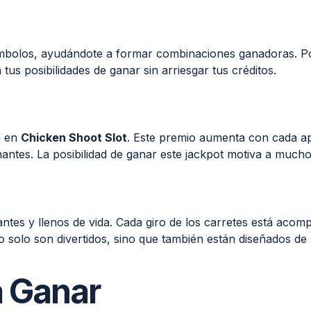
ímbolos, ayudándote a formar combinaciones ganadoras. Por
 tus posibilidades de ganar sin arriesgar tus créditos.
a en
Chicken Shoot Slot
. Este premio aumenta con cada ap
antes. La posibilidad de ganar este jackpot motiva a mucho
ntes y llenos de vida. Cada giro de los carretes está aco
no solo son divertidos, sino que también están diseñados 
a Ganar