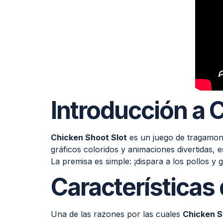
Introducción a 
Chicken Shoot Slot
es un juego de tragamon
gráficos coloridos y animaciones divertidas, 
La premisa es simple: ¡dispara a los pollos y
Características
Una de las razones por las cuales
Chicken S