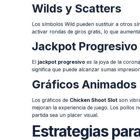
Wilds y Scatters
Los símbolos Wild pueden sustituir a otros s
activar rondas de giros gratis, lo que aumenta
Jackpot Progresivo
El
jackpot progresivo
es la joya de la coron
significa que puede alcanzar sumas impresion
Gráficos Animados
Los gráficos de
Chicken Shoot Slot
son vibra
mejoran la experiencia de juego. Los pollos 
partida sea un placer visual.
Estrategias par