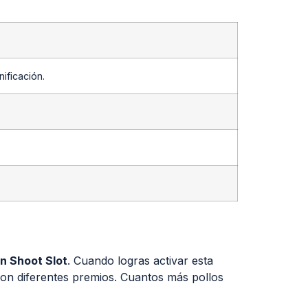
ificación.
n Shoot Slot
. Cuando logras activar esta
con diferentes premios. Cuantos más pollos