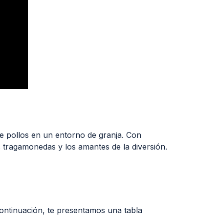
 pollos en un entorno de granja. Con
s tragamonedas y los amantes de la diversión.
continuación, te presentamos una tabla