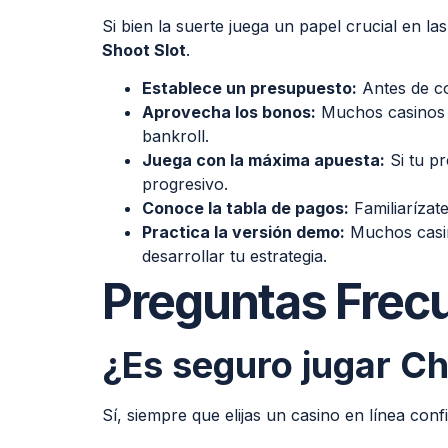
Si bien la suerte juega un papel crucial en 
Shoot Slot
.
Establece un presupuesto:
Antes de co
Aprovecha los bonos:
Muchos casinos o
bankroll.
Juega con la máxima apuesta:
Si tu pr
progresivo.
Conoce la tabla de pagos:
Familiarízat
Practica la versión demo:
Muchos casino
desarrollar tu estrategia.
Preguntas Frec
¿Es seguro jugar Ch
Sí, siempre que elijas un casino en línea confi