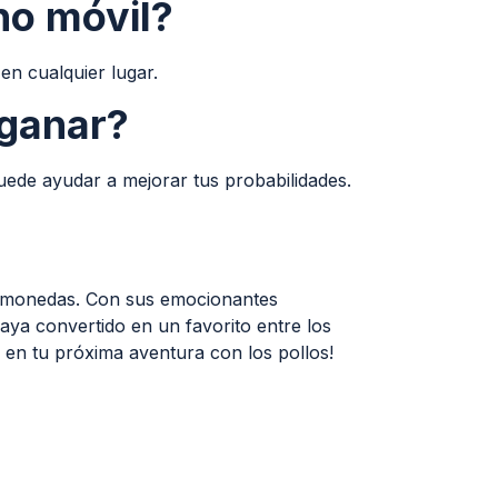
no móvil?
 en cualquier lugar.
 ganar?
uede ayudar a mejorar tus probabilidades.
agamonedas. Con sus emocionantes
haya convertido en un favorito entre los
 en tu próxima aventura con los pollos!