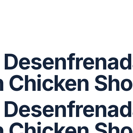
 Desenfrenada
n Chicken Sho
 Desenfrenada
n Chicken Sho