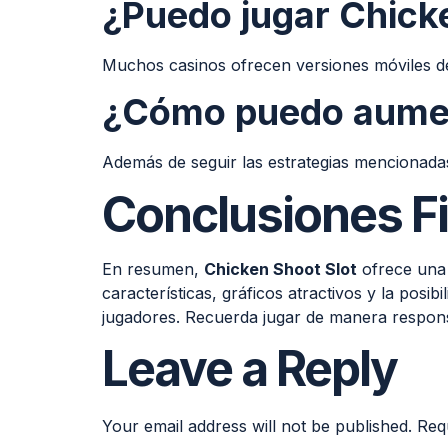
¿Puedo jugar Chicke
Muchos casinos ofrecen versiones móviles 
¿Cómo puedo aument
Además de seguir las estrategias mencionadas
Conclusiones F
En resumen,
Chicken Shoot Slot
ofrece una 
características, gráficos atractivos y la pos
jugadores. Recuerda jugar de manera respons
Leave a Reply
Your email address will not be published.
Req