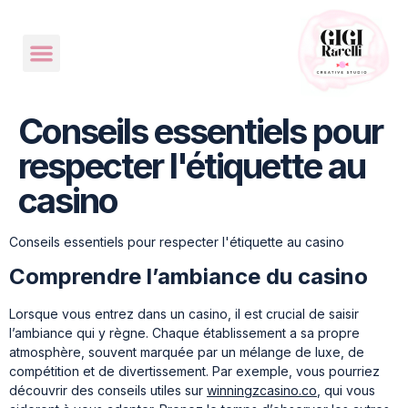
Conseils essentiels pour
respecter l'étiquette au
casino
Conseils essentiels pour respecter l'étiquette au casino
Comprendre l’ambiance du casino
Lorsque vous entrez dans un casino, il est crucial de saisir
l’ambiance qui y règne. Chaque établissement a sa propre
atmosphère, souvent marquée par un mélange de luxe, de
compétition et de divertissement. Par exemple, vous pourriez
découvrir des conseils utiles sur
winningzcasino.co
, qui vous