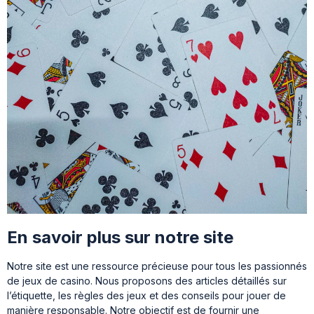
En savoir plus sur notre site
Notre site est une ressource précieuse pour tous les passionnés
de jeux de casino. Nous proposons des articles détaillés sur
l’étiquette, les règles des jeux et des conseils pour jouer de
manière responsable. Notre objectif est de fournir une