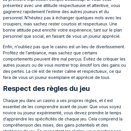
présentez avec une attitude respectueuse et attentive, vous
gagnerez rapidement l’estime des autres joueurs et du
personnel. N’hésitez pas à échanger quelques mots avec les
croupiers, mais sachez rester courtois et respectueux. Une
bonne attitude peut enrichir votre expérience, tant sur le plan
personnel que social, en faisant de vous un joueur apprécié.
Enfin, n’oubliez pas que le casino est un lieu de divertissement.
Profitez de l’ambiance, mais sachez que certains
comportements peuvent être mal perçus. Évitez de critiquer les
autres joueurs ou de vous montrer trop émotif lors des gains ou
des pertes. La clé est de rester calme et respectueux, ce qui
fera de vous un joueur exemplaire et apprécié de tous.
Respect des règles du jeu
Chaque jeu dans un casino a ses propres règles, et il est
essentiel de les comprendre avant de jouer. Que vous soyez
novice ou joueur expérimenté, vous devez prendre le temps
d’apprendre les spécificités de chaque jeu. Cela comprend la
compréhension des mises, des gains potentiels et des