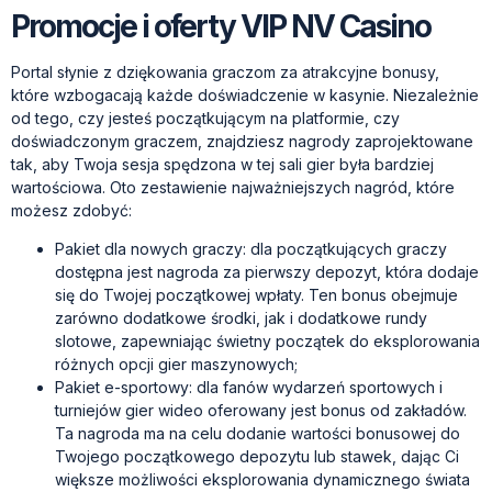
Promocje i oferty VIP NV Casino
Portal słynie z dziękowania graczom za atrakcyjne bonusy,
które wzbogacają każde doświadczenie w kasynie. Niezależnie
od tego, czy jesteś początkującym na platformie, czy
doświadczonym graczem, znajdziesz nagrody zaprojektowane
tak, aby Twoja sesja spędzona w tej sali gier była bardziej
wartościowa. Oto zestawienie najważniejszych nagród, które
możesz zdobyć:
Pakiet dla nowych graczy: dla początkujących graczy
dostępna jest nagroda za pierwszy depozyt, która dodaje
się do Twojej początkowej wpłaty. Ten bonus obejmuje
zarówno dodatkowe środki, jak i dodatkowe rundy
slotowe, zapewniając świetny początek do eksplorowania
różnych opcji gier maszynowych;
Pakiet e-sportowy: dla fanów wydarzeń sportowych i
turniejów gier wideo oferowany jest bonus od zakładów.
Ta nagroda ma na celu dodanie wartości bonusowej do
Twojego początkowego depozytu lub stawek, dając Ci
większe możliwości eksplorowania dynamicznego świata