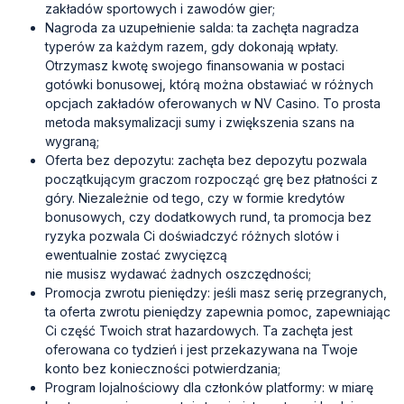
zakładów sportowych i zawodów gier;
Nagroda za uzupełnienie salda: ta zachęta nagradza
typerów za każdym razem, gdy dokonają wpłaty.
Otrzymasz kwotę swojego finansowania w postaci
gotówki bonusowej, którą można obstawiać w różnych
opcjach zakładów oferowanych w NV Casino. To prosta
metoda maksymalizacji sumy i zwiększenia szans na
wygraną;
Oferta bez depozytu: zachęta bez depozytu pozwala
początkującym graczom rozpocząć grę bez płatności z
góry. Niezależnie od tego, czy w formie kredytów
bonusowych, czy dodatkowych rund, ta promocja bez
ryzyka pozwala Ci doświadczyć różnych slotów i
ewentualnie zostać zwycięzcą
nie musisz wydawać żadnych oszczędności;
Promocja zwrotu pieniędzy: jeśli masz serię przegranych,
ta oferta zwrotu pieniędzy zapewnia pomoc, zapewniając
Ci część Twoich strat hazardowych. Ta zachęta jest
oferowana co tydzień i jest przekazywana na Twoje
konto bez konieczności potwierdzania;
Program lojalnościowy dla członków platformy: w miarę