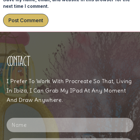
next time I comment.
Contact
I Prefer To Work With Procreate So That, Living
In Ibiza, I Can Grab My IPad At Any Moment
And Draw Anywhere.