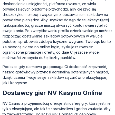
doskonalenia umiejętności, platforma rozumie, że wielu
odwiedzających platformę przychodzi, aby cieszyć się
dreszczykiem emocji związanym z obstawianiem zakładów na
prawdziwe pieniądze. Aby uzyskać dostęp do tej ekscytującej
funkcjonalności, gracze muszą utworzyć konto i uwierzytelnić
swoje konta. Po zweryfikowaniu profilu członkowskiego możesz
rozpocząć obstawianie zakładów gotówkowych w walucie
polskiej i spróbować zdobyć fizyczne wygrane. Tworząc konto
za pomocą nv casino online login, zyskujesz również
ograniczone promocje i oferty, co daje Ci jeszcze więcej
możliwości zdobycia dużej liczby punktów.
Podczas gdy darmowa gra pomaga Ci doskonalić zręczność,
hazard gotówkowy przynosi adrenalinę potencjalnych nagród,
dzięki czemu Twoje sesje zakładów są zarówno ekscytujące,
jak i korzystne.
Dostawcy gier NV Kasyno Online
NV Casino z przyjemnością oferuje atmosferę gry, która jest nie
tylko ekscytująca, ale także sprawiedliwa i godna zaufania. Aby
to zagwarantować, połączyli siły z ponad 70 cenionymi