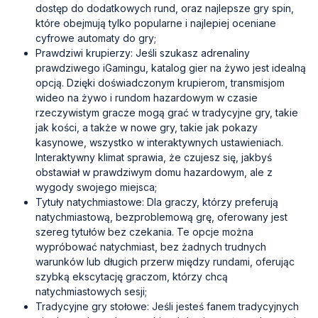
dostęp do dodatkowych rund, oraz najlepsze gry spin,
które obejmują tylko popularne i najlepiej oceniane
cyfrowe automaty do gry;
Prawdziwi krupierzy: Jeśli szukasz adrenaliny
prawdziwego iGamingu, katalog gier na żywo jest idealną
opcją. Dzięki doświadczonym krupierom, transmisjom
wideo na żywo i rundom hazardowym w czasie
rzeczywistym gracze mogą grać w tradycyjne gry, takie
jak kości, a także w nowe gry, takie jak pokazy
kasynowe, wszystko w interaktywnych ustawieniach.
Interaktywny klimat sprawia, że ​​czujesz się, jakbyś
obstawiał w prawdziwym domu hazardowym, ale z
wygody swojego miejsca;
Tytuły natychmiastowe: Dla graczy, którzy preferują
natychmiastową, bezproblemową grę, oferowany jest
szereg tytułów bez czekania. Te opcje można
wypróbować natychmiast, bez żadnych trudnych
warunków lub długich przerw między rundami, oferując
szybką ekscytację graczom, którzy chcą
natychmiastowych sesji;
Tradycyjne gry stołowe: Jeśli jesteś fanem tradycyjnych