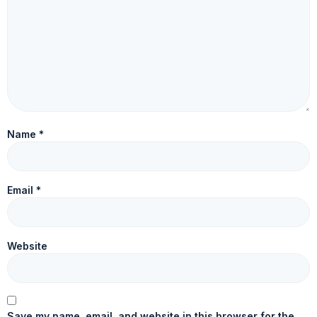
Name
*
Email
*
Website
Save my name, email, and website in this browser for the