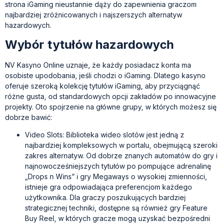
strona iGaming nieustannie dąży do zapewnienia graczom
najbardziej zróżnicowanych i najszerszych alternatyw
hazardowych.
Wybór tytułów hazardowych
NV Kasyno Online uznaje, że każdy posiadacz konta ma
osobiste upodobania, jeśli chodzi o iGaming. Dlatego kasyno
oferuje szeroką kolekcję tytułów iGaming, aby przyciągnąć
różne gusta, od standardowych opcji zakładów po innowacyjne
projekty. Oto spojrzenie na główne grupy, w których możesz się
dobrze bawić:
Video Slots: Biblioteka wideo slotów jest jedną z
najbardziej kompleksowych w portalu, obejmującą szeroki
zakres alternatyw. Od dobrze znanych automatów do gry i
najnowocześniejszych tytułów po pompujące adrenalinę
„Drops n Wins” i gry Megaways o wysokiej zmienności,
istnieje gra odpowiadająca preferencjom każdego
użytkownika. Dla graczy poszukujących bardziej
strategicznej techniki, dostępne są również gry Feature
Buy Reel, w których gracze mogą uzyskać bezpośredni