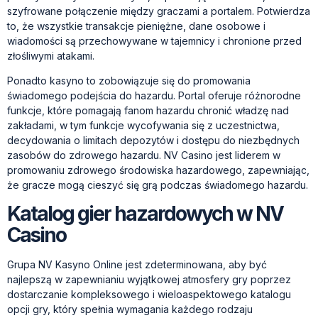
szyfrowane połączenie między graczami a portalem. Potwierdza
to, że wszystkie transakcje pieniężne, dane osobowe i
wiadomości są przechowywane w tajemnicy i chronione przed
złośliwymi atakami.
Ponadto kasyno to zobowiązuje się do promowania
świadomego podejścia do hazardu. Portal oferuje różnorodne
funkcje, które pomagają fanom hazardu chronić władzę nad
zakładami, w tym funkcje wycofywania się z uczestnictwa,
decydowania o limitach depozytów i dostępu do niezbędnych
zasobów do zdrowego hazardu. NV Casino jest liderem w
promowaniu zdrowego środowiska hazardowego, zapewniając,
że gracze mogą cieszyć się grą podczas świadomego hazardu.
Katalog gier hazardowych w NV
Casino
Grupa NV Kasyno Online jest zdeterminowana, aby być
najlepszą w zapewnianiu wyjątkowej atmosfery gry poprzez
dostarczanie kompleksowego i wieloaspektowego katalogu
opcji gry, który spełnia wymagania każdego rodzaju