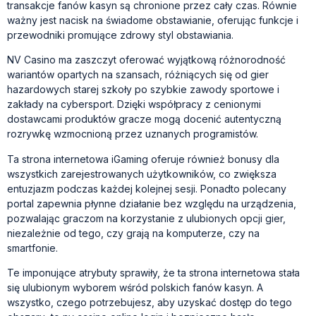
transakcje fanów kasyn są chronione przez cały czas. Równie
ważny jest nacisk na świadome obstawianie, oferując funkcje i
przewodniki promujące zdrowy styl obstawiania.
NV Casino ma zaszczyt oferować wyjątkową różnorodność
wariantów opartych na szansach, różniących się od gier
hazardowych starej szkoły po szybkie zawody sportowe i
zakłady na cybersport. Dzięki współpracy z cenionymi
dostawcami produktów gracze mogą docenić autentyczną
rozrywkę wzmocnioną przez uznanych programistów.
Ta strona internetowa iGaming oferuje również bonusy dla
wszystkich zarejestrowanych użytkowników, co zwiększa
entuzjazm podczas każdej kolejnej sesji. Ponadto polecany
portal zapewnia płynne działanie bez względu na urządzenia,
pozwalając graczom na korzystanie z ulubionych opcji gier,
niezależnie od tego, czy grają na komputerze, czy na
smartfonie.
Te imponujące atrybuty sprawiły, że ta strona internetowa stała
się ulubionym wyborem wśród polskich fanów kasyn. A
wszystko, czego potrzebujesz, aby uzyskać dostęp do tego