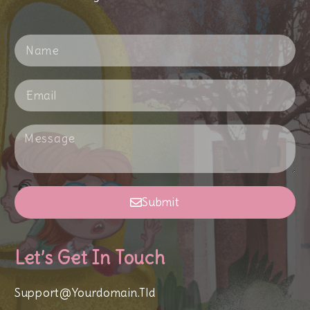
Submit
Let’s Get In Touch
Support@yourdomain.tld