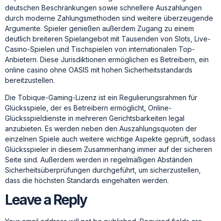
deutschen Beschränkungen sowie schnellere Auszahlungen
durch moderne Zahlungsmethoden sind weitere überzeugende
Argumente. Spieler genießen außerdem Zugang zu einem
deutlich breiteren Spielangebot mit Tausenden von Slots, Live-
Casino-Spielen und Tischspielen von internationalen Top-
Anbietern. Diese Jurisdiktionen ermöglichen es Betreibern, ein
online casino ohne OASIS mit hohen Sicherheitsstandards
bereitzustellen.
Die Tobique-Gaming-Lizenz ist ein Regulierungsrahmen für
Glücksspiele, der es Betreibern ermöglicht, Online-
Glücksspieldienste in mehreren Gerichtsbarkeiten legal
anzubieten. Es werden neben den Auszahlungsquoten der
einzelnen Spiele auch weitere wichtige Aspekte geprüft, sodass
Glücksspieler in diesem Zusammenhang immer auf der sicheren
Seite sind. Außerdem werden in regelmäßigen Abständen
Sicherheitsüberprüfungen durchgeführt, um sicherzustellen,
dass die höchsten Standards eingehalten werden.
Leave a Reply