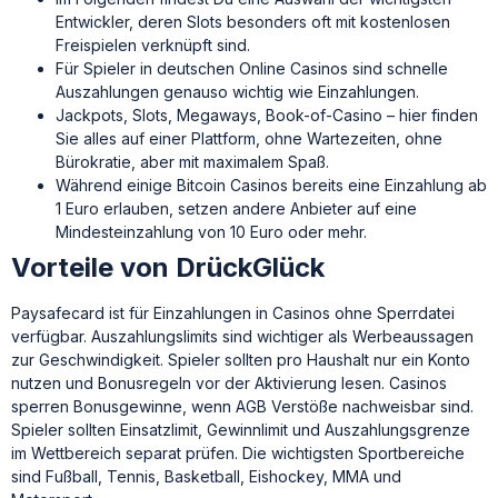
Entwickler, deren Slots besonders oft mit kostenlosen
Freispielen verknüpft sind.
Für Spieler in deutschen Online Casinos sind schnelle
Auszahlungen genauso wichtig wie Einzahlungen.
Jackpots, Slots, Megaways, Book-of-Casino – hier finden
Sie alles auf einer Plattform, ohne Wartezeiten, ohne
Bürokratie, aber mit maximalem Spaß.
Während einige Bitcoin Casinos bereits eine Einzahlung ab
1 Euro erlauben, setzen andere Anbieter auf eine
Mindesteinzahlung von 10 Euro oder mehr.
Vorteile von DrückGlück
Paysafecard ist für Einzahlungen in Casinos ohne Sperrdatei
verfügbar. Auszahlungslimits sind wichtiger als Werbeaussagen
zur Geschwindigkeit. Spieler sollten pro Haushalt nur ein Konto
nutzen und Bonusregeln vor der Aktivierung lesen. Casinos
sperren Bonusgewinne, wenn AGB Verstöße nachweisbar sind.
Spieler sollten Einsatzlimit, Gewinnlimit und Auszahlungsgrenze
im Wettbereich separat prüfen. Die wichtigsten Sportbereiche
sind Fußball, Tennis, Basketball, Eishockey, MMA und