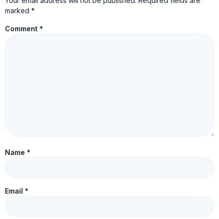
Your email address will not be published.
Required fields are
marked
*
Comment
*
Name
*
Email
*