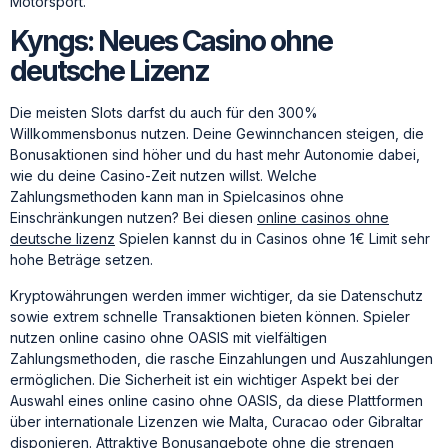
Motorsport.
Kyngs: Neues Casino ohne
deutsche Lizenz
Die meisten Slots darfst du auch für den 300%
Willkommensbonus nutzen. Deine Gewinnchancen steigen, die
Bonusaktionen sind höher und du hast mehr Autonomie dabei,
wie du deine Casino-Zeit nutzen willst. Welche
Zahlungsmethoden kann man in Spielcasinos ohne
Einschränkungen nutzen? Bei diesen
online casinos ohne
deutsche lizenz
Spielen kannst du in Casinos ohne 1€ Limit sehr
hohe Beträge setzen.
Kryptowährungen werden immer wichtiger, da sie Datenschutz
sowie extrem schnelle Transaktionen bieten können. Spieler
nutzen online casino ohne OASIS mit vielfältigen
Zahlungsmethoden, die rasche Einzahlungen und Auszahlungen
ermöglichen. Die Sicherheit ist ein wichtiger Aspekt bei der
Auswahl eines online casino ohne OASIS, da diese Plattformen
über internationale Lizenzen wie Malta, Curacao oder Gibraltar
disponieren. Attraktive Bonusangebote ohne die strengen