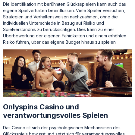
Die Identifikation mit berühmten Glücksspielern kann auch das
eigene Spielverhalten beeinflussen. Viele Spieler versuchen,
Strategien und Verhaltensweisen nachzuahmen, ohne die
individuellen Unterschiede in Bezug auf Risiko und
Spielverständnis zu berücksichtigen. Dies kann zu einer
Überbewertung der eigenen Fähigkeiten und einem erhöhten
Risiko führen, über das eigene Budget hinaus zu spielen.
Onlyspins Casino und
verantwortungsvolles Spielen
Das Casino ist sich der psychologischen Mechanismen des
Glücksspiels bewusst und setzt sich für verantwortungsvolles