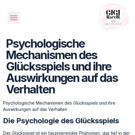
Psychologische
Mechanismen des
Glücksspiels und ihre
Auswirkungen auf das
Verhalten
Psychologische Mechanismen des Glücksspiels und ihre
Auswirkungen auf das Verhalten
Die Psychologie des Glücksspiels
Das Glücksspiel ist ein faszinierendes Phänomen, das tief in der