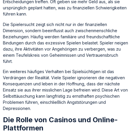
Entscheidungen treffen. Oft geben sie mehr Geld aus, als sie
ursprünglich geplant hatten, was zu finanziellen Schwierigkeiten
führen kann.
Die Spielersucht zeigt sich nicht nur in der finanziellen
Dimension, sondern beeinflusst auch zwischenmenschliche
Beziehungen. Häufig werden familiäre und freundschaftliche
Bindungen durch das exzessive Spielen belastet. Spieler neigen
dazu, ihre Aktivitäten vor Angehörigen zu verbergen, was zu
einem Teufelskreis von Geheimnissen und Vertrauensbruch
führt.
Ein weiteres häufiges Verhalten bei Spielsüchtigen ist das
Verdrängen der Realität. Viele Spieler ignorieren die negativen
Konsequenzen und leben in der Hoffnung, dass der nächste
Einsatz sie aus ihrer misslichen Lage befreien wird. Diese Art von
Selbsttäuschung kann langfristig zu ernsthaften psychischen
Problemen führen, einschließlich Angststörungen und
Depressionen.
Die Rolle von Casinos und Online-
Plattformen