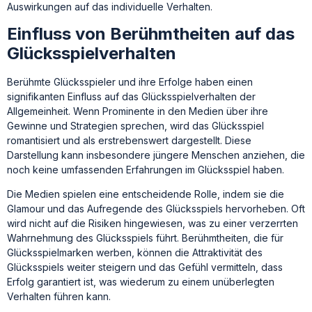
Auswirkungen auf das individuelle Verhalten.
Einfluss von Berühmtheiten auf das
Glücksspielverhalten
Berühmte Glücksspieler und ihre Erfolge haben einen
signifikanten Einfluss auf das Glücksspielverhalten der
Allgemeinheit. Wenn Prominente in den Medien über ihre
Gewinne und Strategien sprechen, wird das Glücksspiel
romantisiert und als erstrebenswert dargestellt. Diese
Darstellung kann insbesondere jüngere Menschen anziehen, die
noch keine umfassenden Erfahrungen im Glücksspiel haben.
Die Medien spielen eine entscheidende Rolle, indem sie die
Glamour und das Aufregende des Glücksspiels hervorheben. Oft
wird nicht auf die Risiken hingewiesen, was zu einer verzerrten
Wahrnehmung des Glücksspiels führt. Berühmtheiten, die für
Glücksspielmarken werben, können die Attraktivität des
Glücksspiels weiter steigern und das Gefühl vermitteln, dass
Erfolg garantiert ist, was wiederum zu einem unüberlegten
Verhalten führen kann.