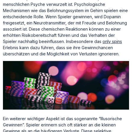
menschlichen Psyche verwurzelt ist. Psychologische
Mechanismen wie das Belohnungssystem im Gehirn spielen eine
entscheidende Rolle. Wenn Spieler gewinnen, wird Dopamin
freigesetzt, ein Neurotransmitter, der mit Freude und Belohnung
assoziiert ist. Diese chemischen Reaktionen können zu einer
erhöhten Risikobereitschaft führen und das Verhalten der
Spieler nachhaltig beeinflussen. Insbesondere das
only spins
Erlebnis kann dazu führen, dass sie ihre Gewinnchancen
überschätzen und die Möglichkeit von Verlusten ignorieren.
Ein weiterer wichtiger Aspekt ist das sogenannte “Illusorische
Gewinnen”. Spieler erinnern sich oft stärker an die kleinen
Gewinne als an die häufigeren Verluste. Diese selektive