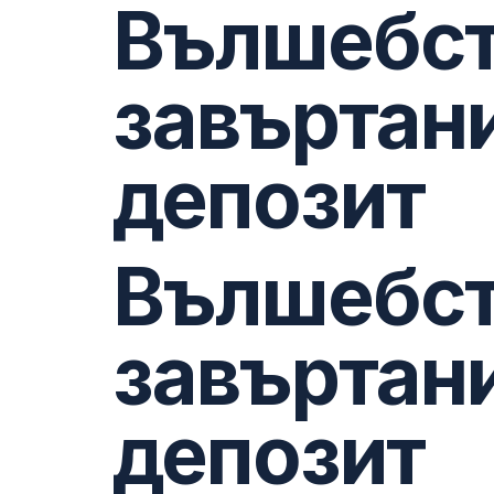
Вълшебст
завъртани
депозит
Вълшебст
завъртани
депозит