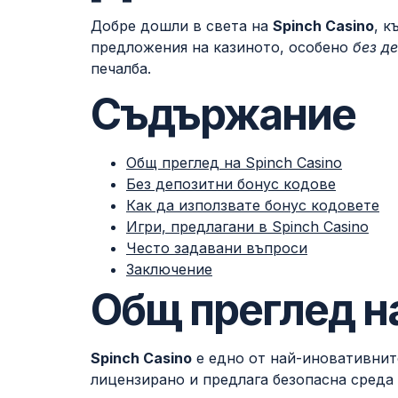
Добре дошли в света на
Spinch Casino
, к
предложения на казиното, особено
без д
печалба.
Съдържание
Общ преглед на Spinch Casino
Без депозитни бонус кодове
Как да използвате бонус кодовете
Игри, предлагани в Spinch Casino
Често задавани въпроси
Заключение
Общ преглед на
Spinch Casino
е едно от най-иновативните
лицензирано и предлага безопасна среда 